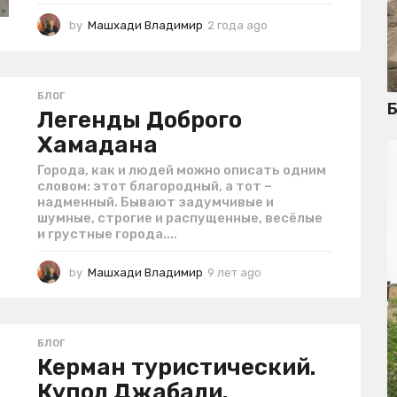
by
Машхади Владимир
2 года ago
2
г
о
д
а
БЛОГ
Б
a
Легенды Доброго
g
Хамадана
o
Города, как и людей можно описать одним
словом: этот благородный, а тот –
надменный. Бывают задумчивые и
шумные, строгие и распущенные, весёлые
и грустные города....
by
Машхади Владимир
9 лет ago
4
г
о
д
а
БЛОГ
a
Керман туристический.
g
Купол Джабали.
o