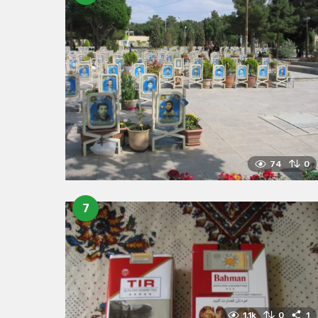
74
0
7
1.1k
0
1