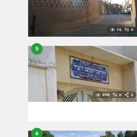
76
0
5
898
0
2
6