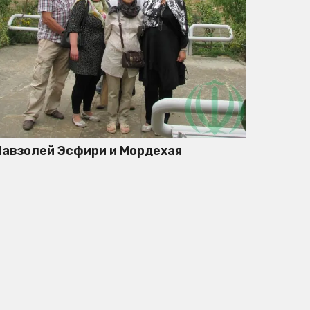
авзолей Эсфири и Мордехая