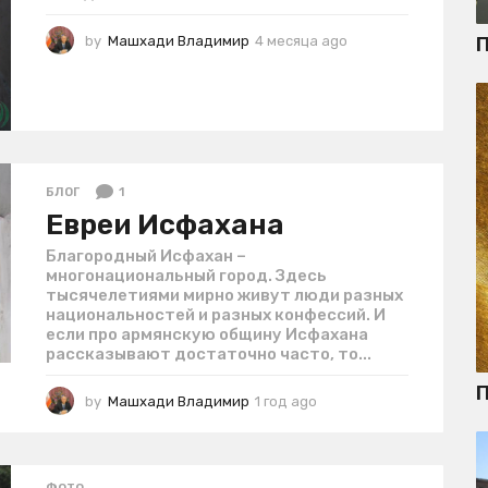
П
by
Машхади Владимир
4 месяца ago
4
м
е
с
я
ц
а
a
1
БЛОГ
g
Евреи Исфахана
o
Благородный Исфахан –
многонациональный город. Здесь
тысячелетиями мирно живут люди разных
национальностей и разных конфессий. И
если про армянскую общину Исфахана
рассказывают достаточно часто, то...
П
by
Машхади Владимир
1 год ago
1
г
о
д
a