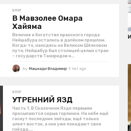
е
й
БЛОГ
a
В Мавзолее Омара
g
Хайяма
o
Величие и богатство иранского города
И
Нейшабура остались в далёком прошлом.
Когда-то, находясь на Великом Шёлковом
пути, Нейшабур был столицей целых стран
– государств Тахиридов и...
by
Машхади Владимир
9 лет ago
4
г
о
д
а
БЛОГ
a
УТРЕННИЙ ЯЗД
g
o
Часть 1. В Сказочном Язде первыми
просыпаются серые горлинки. На небе ещё
гаснут последние звёзды, ещё только
алеет восток, а они уже покидают свои
гнёзда....