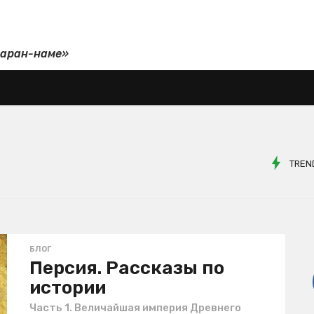
даран-наме»
TREN
БЛОГ
Персия. Рассказы по
истории
Часть 1. Величайшая империя Древнего