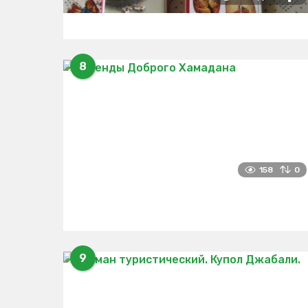
8
158
0
9