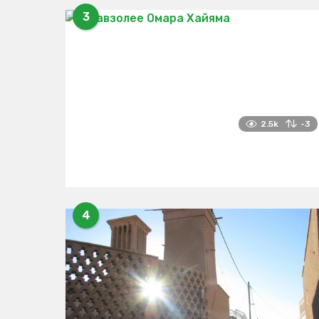
3
2.5k
-3
4