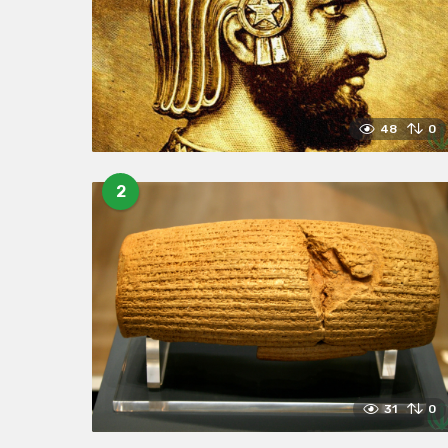
48
0
2
31
0