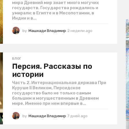
мира Древний мир знает много могучих
государств. Государства рождались и
умирали: в Египте и в Месопотамии, в
Индии и в...
by
Машхади Владимир
2 недели ago
7
д
н
е
й
a
БЛОГ
g
Персия. Рассказы по
o
истории
Часть 2. Интернациональная держава При
Куруше II Великом, Персидское
государство было не только самым
большим и могущественным в Древнем
мире. Именно при нем впервые в...
by
Машхади Владимир
7 дней ago
7
д
н