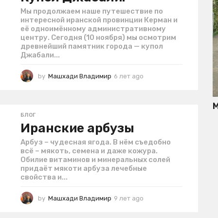
Мы продолжаем наше путешествие по
интересной иранской провинции Керман и
её одноимённому административному
центру. Сегодня (10 ноября) мы осмотрим
древнейший памятник города — купол
Джабали...
by
Машхади Владимир
6 лет ago
4
г
о
д
М
а
БЛОГ
a
Иранские арбузы
g
o
Арбуз – чудесная ягода. В нём съедобно
всё – мякоть, семена и даже кожура.
Обилие витаминов и минеральных солей
придаёт мякоти арбуза лечебные
свойства и...
by
Машхади Владимир
9 лет ago
4
г
о