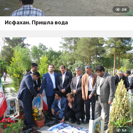
28
Исфахан. Пришла вода
56