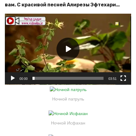
вам. С красивой песней Алирезы Эфтехари…
В
и
д
е
о
п
л
е
е
00:00
03:51
р
Ночной патруль
Ночной Исфахан