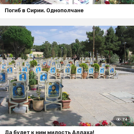
Погиб в Сирии. Однополчане
74
Да будет к ним милость Аллаха!