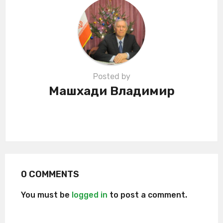
i
o
n
Posted by
Машхади Владимир
0 COMMENTS
You must be
logged in
to post a comment.