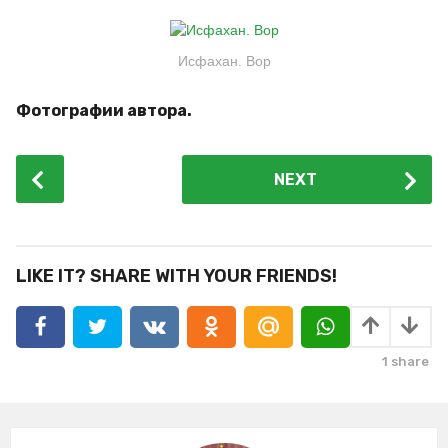
Исфахан. Вор
Фотографии автора.
P
NEXT
o
s
t
P
LIKE IT? SHARE WITH YOUR FRIENDS!
a
g
i
1
share
n
a
t