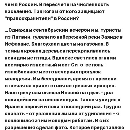
чем в России. В пересчете на численность
населения. Так кого и от кого защищают
“правоохранители” в России?
…Однажды сентябрьским вечером мы, туристы
из Латвии, гуляли по набережной реки Заянде в
Исфахане. Благоухали цветы на газонах. В
темных кронах деревьев перекрикивались
невидимые птицы. Вдалеке светился огнями
всемирно известный мост Си-о-се поль –
излюбленное место вечерних прогулок
молодежи. Мы беседовали, время от времени
отвечая на приветствия встречных иранцев.
Навстречу нам выехал Ночной патруль – два
полицейских на велосипедах. Такое я увидел в
Иране в первый и пока в последний раз. Трудно
сказать – от уважения ли или от удивления – я
поклонился этим молодым ребятам. И с их
разрешения сделал фото. Которое представляю