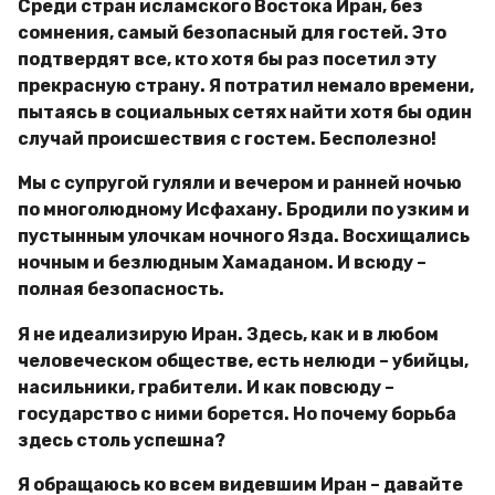
Среди стран исламского Востока Иран, без
сомнения, самый безопасный для гостей. Это
подтвердят все, кто хотя бы раз посетил эту
прекрасную страну. Я потратил немало времени,
пытаясь в социальных сетях найти хотя бы один
случай происшествия с гостем. Бесполезно!
Мы с супругой гуляли и вечером и ранней ночью
по многолюдному Исфахану. Бродили по узким и
пустынным улочкам ночного Язда. Восхищались
ночным и безлюдным Хамаданом. И всюду –
полная безопасность.
Я не идеализирую Иран. Здесь, как и в любом
человеческом обществе, есть нелюди – убийцы,
насильники, грабители. И как повсюду –
государство с ними борется. Но почему борьба
здесь столь успешна?
Я обращаюсь ко всем видевшим Иран – давайте