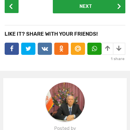
P
NEXT
o
s
t
P
LIKE IT? SHARE WITH YOUR FRIENDS!
a
g
i
1
share
n
a
t
i
o
n
Posted by