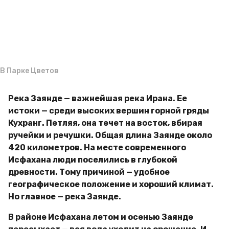
a
м
g
и
р
o
В Парке Цветов
Река Заянде — важнейшая река Ирана. Ее
истоки — среди высоких вершин горной гряды
Кухранг. Петляя, она течет на восток, вбирая
ручейки и речушки. Общая длина Заянде около
420 километров. На месте современного
Исфахана люди поселились в глубокой
древности. Тому причиной — удобное
географическое положение и хороший климат.
Но главное — река Заянде.
В районе Исфахана летом и осенью Заянде