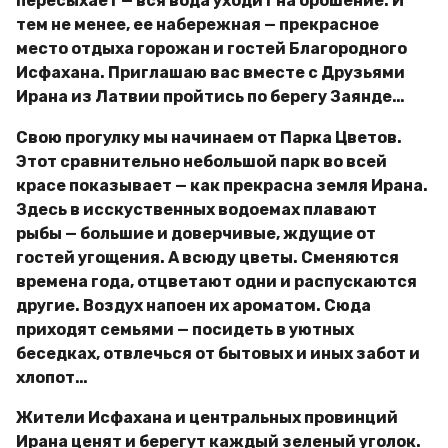
пересыхает — вся вода уходит на орошение. И
тем не менее, ее набережная — прекрасное
место отдыха горожан и гостей Благородного
Исфахана. Приглашаю вас вместе с Друзьями
Ирана из Латвии пройтись по берегу Заянде…
Свою прогулку мы начинаем от Парка Цветов.
Этот сравнительно небольшой парк во всей
красе показывает — как прекрасна земля Ирана.
Здесь в исскуственных водоемах плавают
рыбы — большие и доверчивые, ждущие от
гостей угощения. А всюду цветы. Сменяются
времена года, отцветают одни и распускаются
другие. Воздух напоен их ароматом. Сюда
приходят семьями — посидеть в уютных
беседках, отвлечься от бытовых и иных забот и
хлопот…
Жители Исфахана и центральных провинций
Ирана ценят и берегут каждый зеленый уголок.