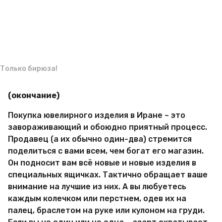
a
м
g
и
р
o
Только бирюза!
(окончание)
Покупка ювелирного изделия в Иране – это
завораживающий и обоюдно приятный процесс.
Продавец (а их обычно один-два) стремится
поделиться с вами всем, чем богат его магазин.
Он подносит вам всё новые и новые изделия в
специальных ящичках. Тактично обращает ваше
внимание на лучшие из них. А вы любуетесь
каждым колечком или перстнем, одев их на
палец, браслетом на руке или кулоном на груди.