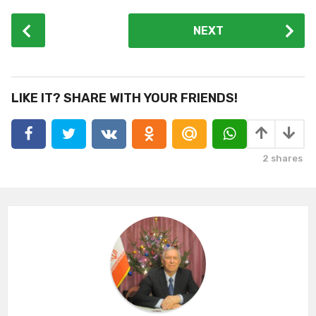
P
NEXT
o
s
t
P
LIKE IT? SHARE WITH YOUR FRIENDS!
a
g
i
2
shares
n
a
t
i
o
n