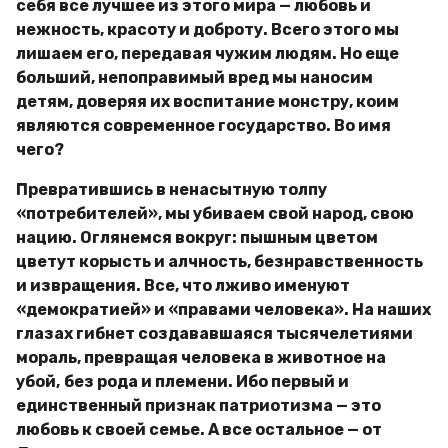
себя все лучшее из этого мира — любовь и
нежность, красоту и доброту. Всего этого мы
лишаем его, передавая чужим людям. Но еще
больший, непоправимый вред мы наносим
детям, доверяя их воспитание монстру, коим
являются современное государство. Во имя
чего?
Превратившись в ненасытную толпу
«потребителей», мы убиваем свой народ, свою
нацию. Оглянемся вокруг: пышным цветом
цветут корысть и алчность, безнравственность
и извращения. Все, что лживо именуют
«демократией» и «правами человека». На наших
глазах гибнет создававшаяся тысячелетиями
мораль, превращая человека в животное на
убой,
без рода и племени. Ибо первый и
единственный признак патриотизма — это
любовь к своей семье. А все остальное — от