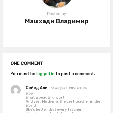
Posted by
Машхади Владимир
ONE COMMENT
You must be
logged in
to post a comment.
Сейед Али
:
13 августа, 2016 в 15:25
Wow
What a beautiful post
And yes , Mother is the best teacher in the
World
She’s better that every teacher