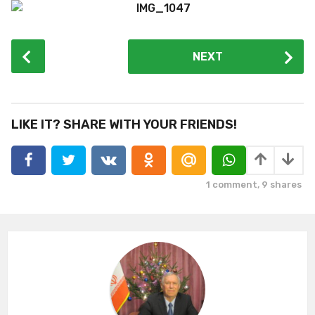
P
NEXT
o
s
t
P
LIKE IT? SHARE WITH YOUR FRIENDS!
a
g
i
1
comment,
9
shares
n
a
t
i
o
n