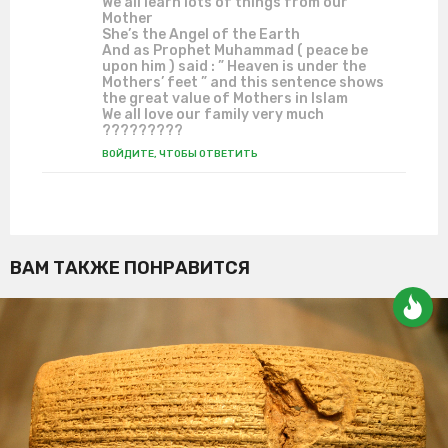
We all learn lots of things from our
Mother
She’s the Angel of the Earth
And as Prophet Muhammad ( peace be
upon him ) said : ” Heaven is under the
Mothers’ feet ” and this sentence shows
the great value of Mothers in Islam
We all love our family very much
?????????
ВОЙДИТЕ, ЧТОБЫ ОТВЕТИТЬ
ВАМ ТАКЖЕ ПОНРАВИТСЯ