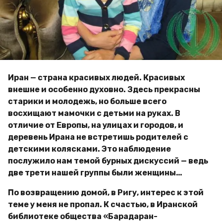
o
м
и
р
Иран — страна красивых людей. Красивых
внешне и особенно духовно. Здесь прекрасны
старики и молодежь, но больше всего
восхищают мамочки с детьми на руках. В
отличие от Европы, на улицах и городов, и
деревень Ирана не встретишь родителей с
детскими колясками. Это наблюдение
послужило нам темой бурных дискуссий — ведь
две трети нашей группы были женщины…
По возвращению домой, в Ригу, интерес к этой
теме у меня не пропал. К счастью, в Иранской
библиотеке общества «Барадаран-