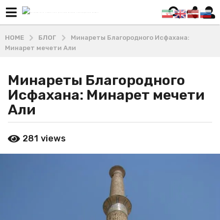
HOME
БЛОГ
Минареты Благородного Исфахана:
Минарет мечети Али
Минареты Благородного
9
м
Исфахана: Минарет мечети
е
Али
с
я
b
ц
281
views
y
е
М
а
в
ш
a
х
g
а
o
д
и
9
В
м