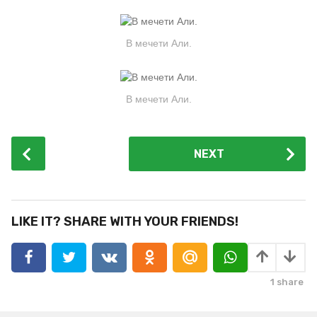
В мечети Али.
В мечети Али.
P
NEXT
o
s
t
P
LIKE IT? SHARE WITH YOUR FRIENDS!
a
g
i
1
share
n
a