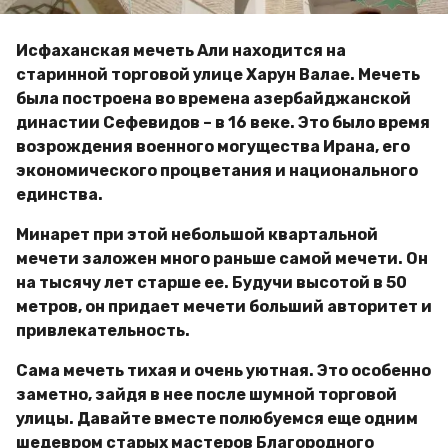
Исфаханская мечеть Али находится на
старинной торговой улице Харун Валае. Мечеть
была построена во времена азербайджанской
династии Сефевидов – в 16 веке. Это было время
возрождения военного могущества Ирана, его
экономического процветания и национального
единства.
Минарет при этой небольшой квартальной
мечети заложен много раньше самой мечети. Он
на тысячу лет старше ее. Будучи высотой в 50
метров, он придает мечети больший авторитет и
привлекательность.
Сама мечеть тихая и очень уютная. Это особенно
заметно, зайдя в нее после шумной торговой
улицы. Давайте вместе полюбуемся еще одним
шедевром старых мастеров Благородного