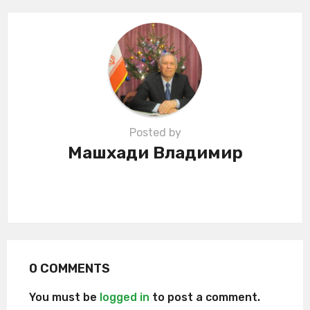
t
i
o
n
Posted by
Машхади Владимир
0 COMMENTS
You must be
logged in
to post a comment.