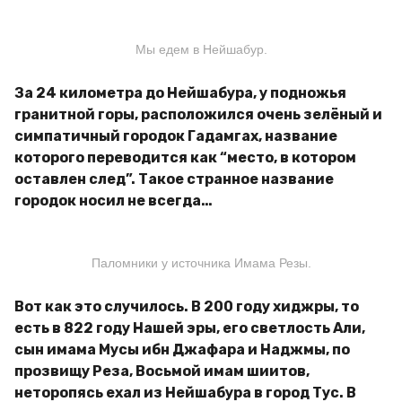
Мы едем в Нейшабур.
За 24 километра до Нейшабура, у подножья
гранитной горы, расположился очень зелёный и
симпатичный городок Гадамгах, название
которого переводится как “место, в котором
оставлен след”. Такое странное название
городок носил не всегда…
Паломники у источника Имама Резы.
Вот как это случилось. В 200 году хиджры, то
есть в 822 году Нашей эры, его светлость Али,
сын имама Мусы ибн Джафара и Наджмы, по
прозвищу Реза, Восьмой имам шиитов,
неторопясь ехал из Нейшабура в город Тус. В