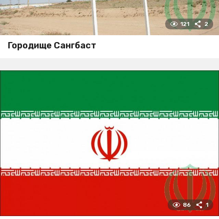
121
2
Городище Сангбаст
86
1