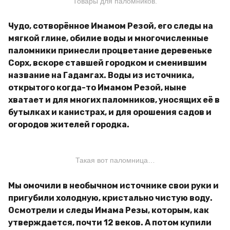
Товары для паломников.
Чудо, сотворённое Имамом Резой, его следы на
мягкой глине, обилие воды и многочисленные
паломники принесли процветание деревеньке
Сорх, вскоре ставшей городком и сменившим
название на Гадамгах. Воды из источника,
открытого когда-то Имамом Резой, ныне
хватает и для многих паломников, уносящих её в
бутылках и канистрах, и для орошения садов и
огородов жителей городка.
Такая вот паломница…
Мы омочили в необычном источнике свои руки и
пригубили холодную, кристально чистую воду.
Осмотрели и следы Имама Резы, которым, как
утверждается, почти 12 веков. А потом купили