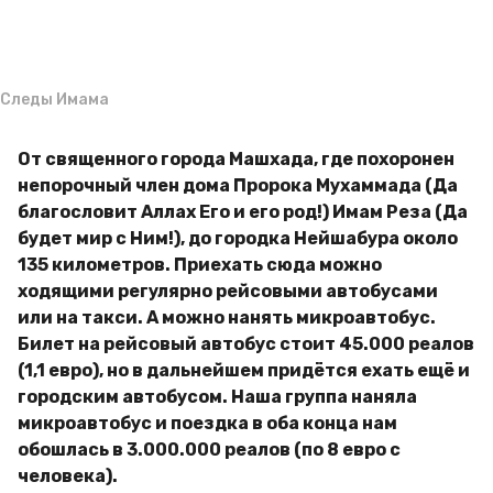
g
м
o
и
р
Следы Имама
От священного города Машхада, где похоронен
непорочный член дома Пророка Мухаммада (Да
благословит Аллах Его и его род!) Имам Реза (Да
будет мир с Ним!), до городка Нейшабура около
135 километров. Приехать сюда можно
ходящими регулярно рейсовыми автобусами
или на такси. А можно нанять микроавтобус.
Билет на рейсовый автобус стоит 45.000 реалов
(1,1 евро), но в дальнейшем придётся ехать ещё и
городским автобусом. Наша группа наняла
микроавтобус и поездка в оба конца нам
обошлась в 3.000.000 реалов (по 8 евро с
человека).