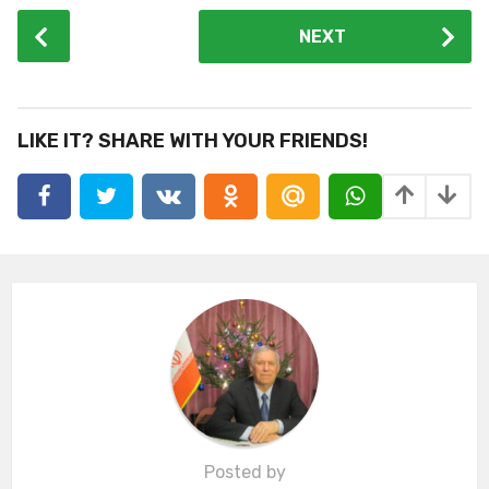
P
NEXT
o
s
t
P
LIKE IT? SHARE WITH YOUR FRIENDS!
a
g
i
n
a
t
i
o
n
Posted by