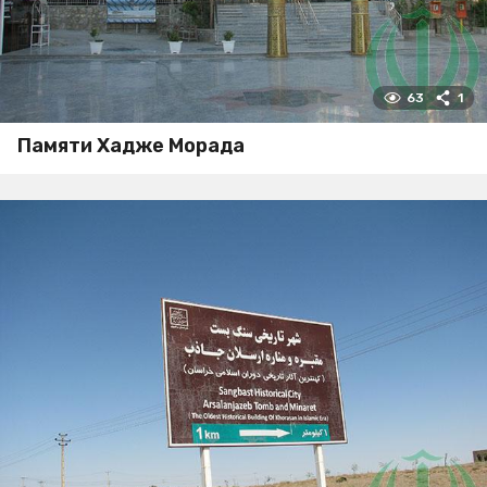
63
1
Памяти Хадже Морада