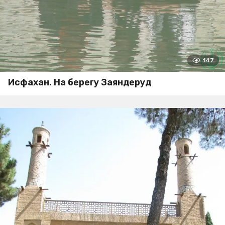
147
Исфахан. На берегу Заяндеруд