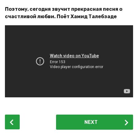
Поэтому, сегодня звучит прекрасная песня о
счастливой любви. Поёт Хамид Талебзаде
P
NEXT
o
s