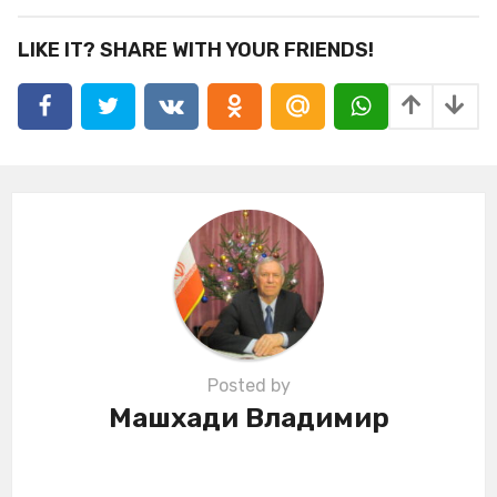
t
P
LIKE IT? SHARE WITH YOUR FRIENDS!
a
g
i
n
a
t
i
o
n
Posted by
Машхади Владимир