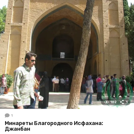
182
1
1
Минареты Благородного Исфахана:
Джанбан