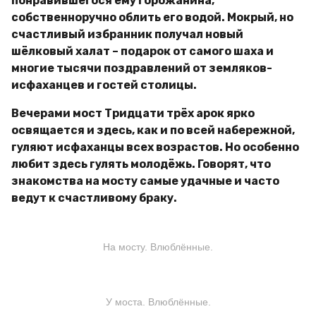
понравившегося ему горожанина,
собственноручно облить его водой. Мокрый, но
счастливый избранник получал новый
шёлковый халат – подарок от самого шаха и
многие тысячи поздравлений от земляков-
исфаханцев и гостей столицы.
Вечерами мост Тридцати трёх арок ярко
освящается и здесь, как и по всей набережной,
гуляют исфаханцы всех возрастов. Но особенно
любит здесь гулять молодёжь. Говорят, что
знакомства на мосту самые удачные и часто
ведут к счастливому браку.
На мосту. Влюблённые.
У моста. Влюблённые.