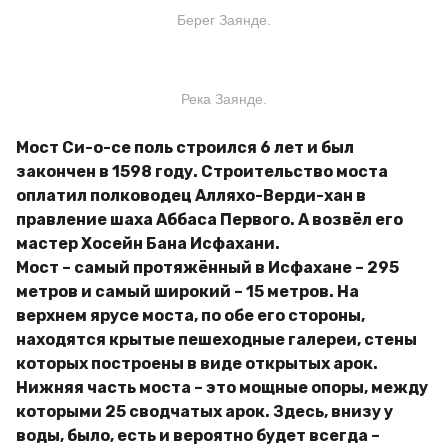
Берег Заянде.
Река Заянде.
Мост Си-о-се поль строился 6 лет и был
закончен в 1598 году. Строительство моста
оплатил полководец Алляхо-Верди-хан в
правление шаха Аббаса Первого. А возвёл его
мастер Хосейн Бана Исфахани.
Мост – самый протяжённый в Исфахане – 295
метров и самый широкий – 15 метров. На
верхнем ярусе моста, по обе его стороны,
находятся крытые пешеходные галереи, стены
которых построены в виде открытых арок.
Нижняя часть моста – это мощные опоры, между
которыми 25 сводчатых арок. Здесь, внизу у
воды, было, есть и вероятно будет всегда –