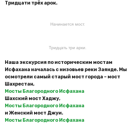
Тридцати трёх арок.
Начинается мост.
Тридцать три арки.
Наша экскурсия по историческим мостам
Исфахана началась с низовьев реки Заянде. Мы
осмотрели самый старый мост города – мост
Шахрестан,
Мосты Благородного Исфахана
Шахский мост Хаджу,
Мосты Благородного Исфахана
и Женский мост Джуи.
Мосты Благородного Исфахана