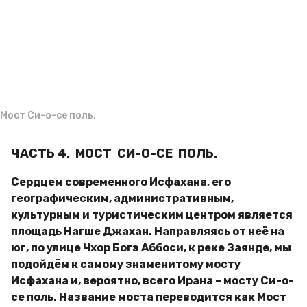
д
g
и
o
м
и
р
Мост Си-о-се поль.
ЧАСТЬ 4. МОСТ СИ-О-СЕ ПОЛЬ.
Сердцем современного Исфахана, его
географическим, административным,
культурным и туристическим центром является
площадь Нагше Джахан. Направляясь от неё на
юг, по улице Чхор Богэ Аббоси, к реке Заянде, мы
подойдём к самому знаменитому мосту
Исфахана и, вероятно, всего Ирана – мосту Си-о-
се поль. Название моста переводится как Мост