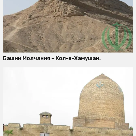
Башни Молчания – Кол-е-Хамушан.