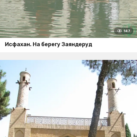
147
Исфахан. На берегу Заяндеруд