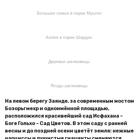
Большая семья в парке Муштог.
Аллея в парке Шардэн.
Деревья шелковицы.
Ягоды шелковицы.
На левом берегу Заянде, за современным мостом
Бозорьгмехр и одноимённой площадью,
расположился красивейший сад Исфахана –
Боге Гольхо – Сад Цветов. В этом саду с ранней
весны и до поздней осени цветёт земля: нежные
нарциссы и душистые гиацинты сменяются