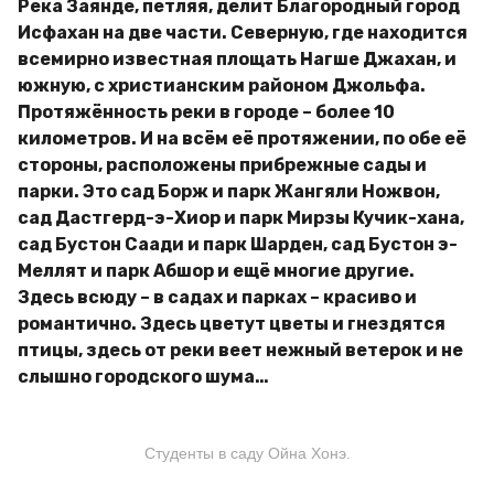
Река Заянде, петляя, делит Благородный город
Исфахан на две части. Северную, где находится
всемирно известная площать Нагше Джахан, и
южную, с христианским районом Джольфа.
Протяжённость реки в городе – более 10
километров. И на всём её протяжении, по обе её
стороны, расположены прибрежные сады и
парки. Это сад Борж и парк Жангяли Ножвон,
сад Дастгерд-э-Хиор и парк Мирзы Кучик-хана,
сад Бустон Саади и парк Шарден, сад Бустон э-
Меллят и парк Абшор и ещё многие другие.
Здесь всюду – в садах и парках – красиво и
романтично. Здесь цветут цветы и гнездятся
птицы, здесь от реки веет нежный ветерок и не
слышно городского шума…
Студенты в саду Ойна Хонэ.