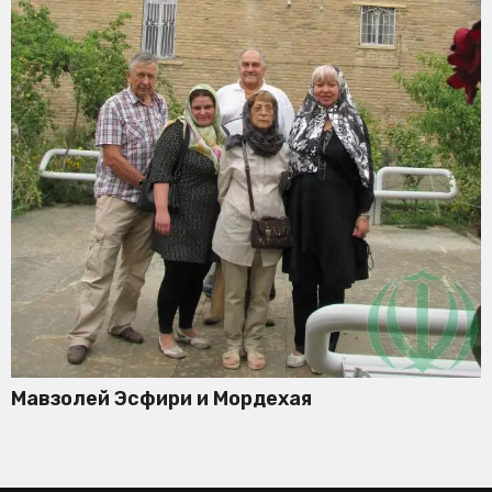
Мавзолей Эсфири и Мордехая