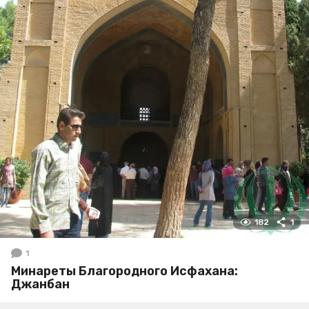
182
1
1
Минареты Благородного Исфахана:
Джанбан