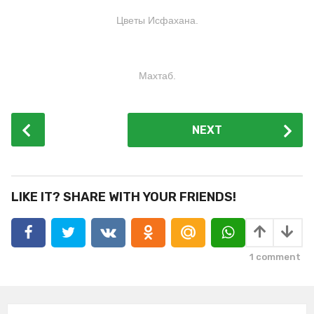
Цветы Исфахана.
Махтаб.
P
NEXT
o
s
t
P
LIKE IT? SHARE WITH YOUR FRIENDS!
a
g
i
1
comment
n
a
t