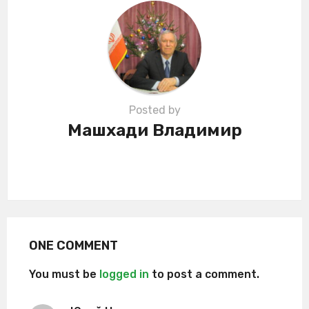
i
o
n
Posted by
Машхади Владимир
ONE COMMENT
You must be
logged in
to post a comment.