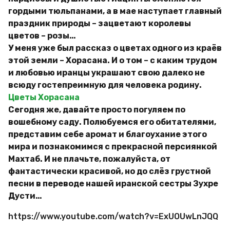
гордыми тюльпанами, а в мае наступает главный
праздник природы – зацветают королевы
цветов – розы…
У меня уже был рассказ о цветах одного из краёв
этой земли – Хорасана. И о том – с каким трудом
и любовью иранцы украшают свою далеко не
всюду гостепреимную для человека родину.
Цветы Хорасана
Сегодня же, давайте просто погуляем по
вошебному саду. Полюбуемся его обитателями,
представим себе аромат и благоухание этого
мира и познакомимся с прекрасной персиянкой
Махтаб. И не плачьте, пожалуйста, от
фантастически красивой, но до слёз грустной
песни в переводе нашей иранской сестры Зухре
Дусти…
https://www.youtube.com/watch?v=ExUOUwLnJQQ