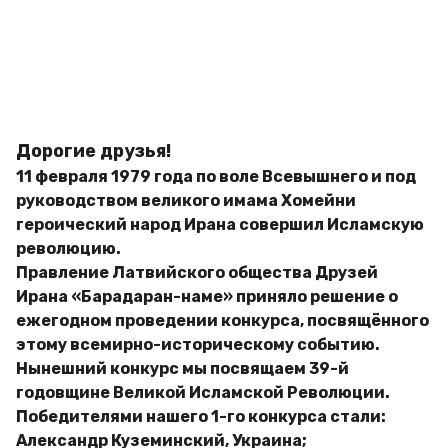
д
g
и
o
м
и
р
Дорогие друзья!
11 февраля 1979 года по воле Всевышнего и под
руководством великого имама Хомейни
героический народ Ирана совершил Исламскую
революцию.
Правление Латвийского общества Друзей
Ирана «Барадаран-наме» приняло решение о
ежегодном проведении конкурса, посвящённого
этому всемирно-историческому событию.
Нынешний конкурс мы посвящаем 39-й
годовщине Великой Исламской Революции.
Победителями нашего 1-го конкурса стали:
Александр Куземинский, Украина;