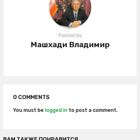
o
n
Posted by
Машхади Владимир
0 COMMENTS
You must be
logged in
to post a comment.
ВАМ ТАКЖЕ ПОНРАВИТСЯ