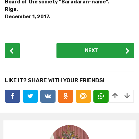
Board of the society “Baradaran-name”.
Riga.
December 1, 2017.
P
NEXT
o
s
t
P
LIKE IT? SHARE WITH YOUR FRIENDS!
a
g
i
n
a
t
i