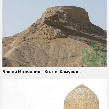
Башни Молчания – Кол-е-Хамушан.