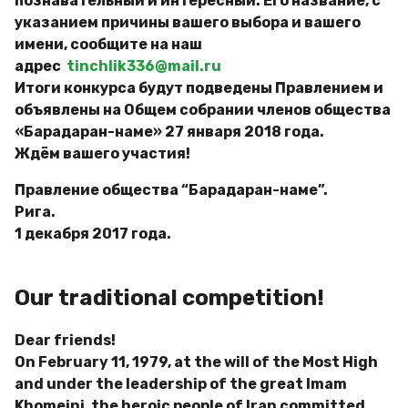
познавательный и интересный. Его название, с
указанием причины вашего выбора и вашего
имени, сообщите на наш
адрес
tinchlik336@mail.ru
Итоги конкурса будут подведены Правлением и
объявлены на Общем собрании членов общества
«Барадаран-наме» 27 января 2018 года.
Ждём вашего участия!
Правление общества “Барадаран-наме”.
Рига.
1 декабря 2017 года.
Our traditional competition!
Dear friends!
On February 11, 1979, at the will of the Most High
and under the leadership of the great Imam
Khomeini, the heroic people of Iran committed