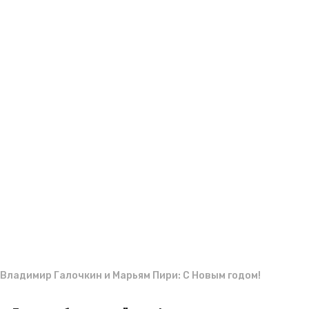
g
м
o
и
р
Владимир Галочкин и Марьям Пири: С Новым годом!