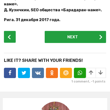
наме».
Д. Кузичкин, SEO общества «Барадаран-наме».
Рига. 31 декабря 2017 года.
P
NEXT
o
s
t
P
LIKE IT? SHARE WITH YOUR FRIENDS!
a
g
i
1
comment,
-1
points
n
a
t
i