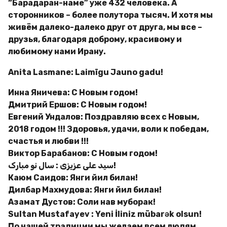
“Барадаран-наме” уже 432 человека. А
сторонников – более полутора тысяч. И хотя мы
живём далеко-далеко друг от друга, мы все –
друзья, благодаря доброму, красивому и
любимому нами Ирану.
Anita Lasmane: Laimīgu Jauno gadu!
Инна Яничева: С Новым годом!
Дмитрий Ершов: С Новым годом!
Евгений Ундалов: Поздравляю всех с Новым,
2018 годом !!! Здоровья, удачи, воли к победам,
счастья и любви !!!
Виктор Барабанов: С Новым годом!
سید علی عزیزی : سال نو مبارک!
Каюм Саидов: Янги йил билан!
Дилбар Махмудова: Янги йил билан!
Азамат Дустов: Соли нав муборак!
Sultan Mustafayev : Yeni İliniz mübarək olsun!
По нашей традиции мы желаем всем людям