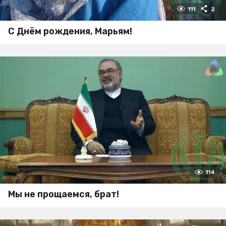
111
2
С Днём рождения, Марьям!
114
Мы не прощаемся, брат!