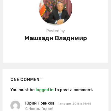
o
n
Posted by
Машхади Владимир
ONE COMMENT
You must be
logged in
to post a comment.
Юрий Новиков
:
1 января, 2018 в 14:46
С Новым Годом!