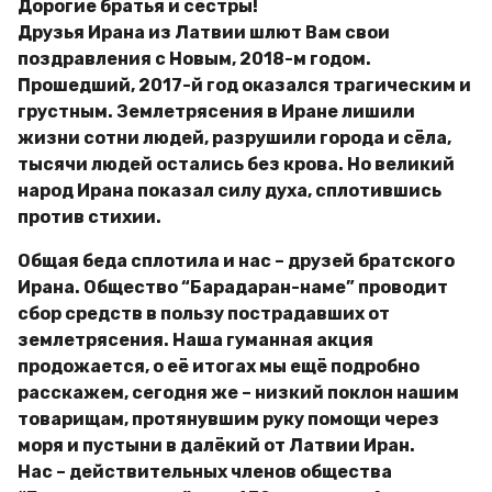
Дорогие братья и сёстры!
Друзья Ирана из Латвии шлют Вам свои
поздравления с Новым, 2018-м годом.
Прошедший, 2017-й год оказался трагическим и
грустным. Землетрясения в Иране лишили
жизни сотни людей, разрушили города и сёла,
тысячи людей остались без крова. Но великий
народ Ирана показал силу духа, сплотившись
против стихии.
Общая беда сплотила и нас – друзей братского
Ирана. Общество “Барадаран-наме” проводит
сбор средств в пользу пострадавших от
землетрясения. Наша гуманная акция
продожается, о её итогах мы ещё подробно
расскажем, сегодня же – низкий поклон нашим
товарищам, протянувшим руку помощи через
моря и пустыни в далёкий от Латвии Иран.
Нас – действительных членов общества