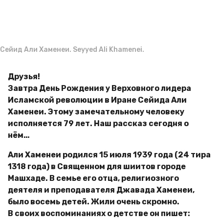
g
м
o
и
р
Сейид Али Хаменеи. Seyyed Ali Khamenei.
Друзья!
Завтра День Рождения у Верховного лидера
Исламской революции в Иране Сейида Али
Хаменеи. Этому замечательному человеку
исполняется 79 лет. Наш рассказ сегодня о
нём…
Али Хаменеи родился 15 июля 1939 года (24 тира
1318 года) в Священном для шиитов городе
Машхаде. В семье его отца, религиозного
деятеля и преподавателя Джавада Хаменеи,
было восемь детей. Жили очень скромно.
В своих воспоминаниях о детстве он пишет: