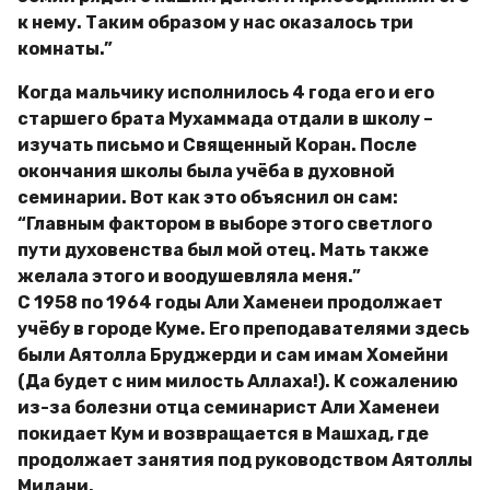
к нему. Таким образом у нас оказалось три
комнаты.”
Когда мальчику исполнилось 4 года его и его
старшего брата Мухаммада отдали в школу –
изучать письмо и Священный Коран. После
окончания школы была учёба в духовной
семинарии. Вот как это объяснил он сам:
“Главным фактором в выборе этого светлого
пути духовенства был мой отец. Мать также
желала этого и воодушевляла меня.”
С 1958 по 1964 годы Али Хаменеи продолжает
учёбу в городе Куме. Его преподавателями здесь
были Аятолла Бруджерди и сам имам Хомейни
(Да будет с ним милость Аллаха!). К сожалению
из-за болезни отца семинарист Али Хаменеи
покидает Кум и возвращается в Машхад, где
продолжает занятия под руководством Аятоллы
Милани.