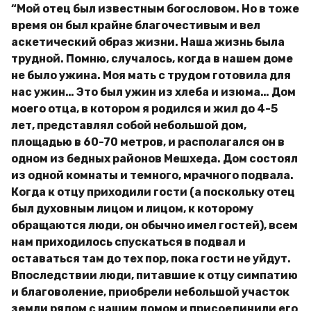
“Мой отец был известным богословом. Но в тоже
время он был крайне благочестивым и вел
аскетический образ жизни. Наша жизнь была
трудной. Помню, случалось, когда в нашем доме
не было ужина. Моя мать с трудом готовила для
нас ужин… Это был ужин из хлеба и изюма… Дом
моего отца, в котором я родился и жил до 4-5
лет, представлял собой небольшой дом,
площадью в 60-70 метров, и располагался он в
одном из бедных районов Мешхеда. Дом состоял
из одной комнаты и темного, мрачного подвала.
Когда к отцу приходили гости (а поскольку отец
был духовным лицом и лицом, к которому
обращаются люди, он обычно имел гостей), всем
нам приходилось спускаться в подвал и
оставаться там до тех пор, пока гости не уйдут.
Впоследствии люди, питавшие к отцу симпатию
и благоволение, приобрели небольшой участок
земли рядом с нашим домом и присоединили его