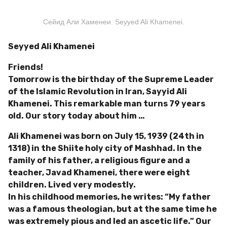
Сейид Али Хаменеи. Seyyed Ali Khamenei.
Seyyed Ali Khamenei
Friends!
Tomorrow is the birthday of the Supreme Leader
of the Islamic Revolution in Iran, Sayyid Ali
Khamenei. This remarkable man turns 79 years
old. Our story today about him …
Ali Khamenei was born on July 15, 1939 (24th in
1318) in the Shiite holy city of Mashhad. In the
family of his father, a religious figure and a
teacher, Javad Khamenei, there were eight
children. Lived very modestly.
In his childhood memories, he writes: “My father
was a famous theologian, but at the same time he
was extremely pious and led an ascetic life.” Our