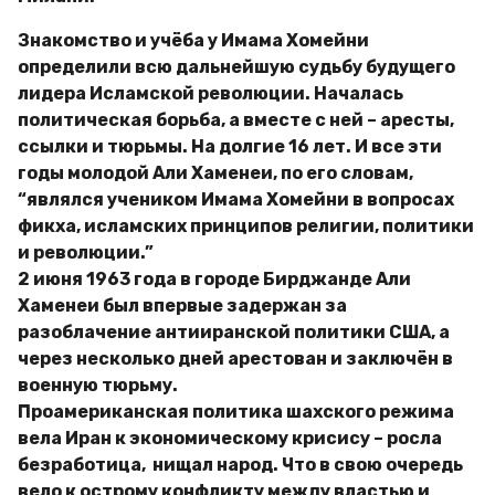
Знакомство и учёба у Имама Хомейни
определили всю дальнейшую судьбу будущего
лидера Исламской революции. Началась
политическая борьба, а вместе с ней – аресты,
ссылки и тюрьмы. На долгие 16 лет. И все эти
годы молодой Али Хаменеи, по его словам,
“являлся учеником Имама Хомейни в вопросах
фикха, исламских принципов религии, политики
и революции.”
2 июня 1963 года в городе Бирджанде Али
Хаменеи был впервые задержан за
разоблачение антииранской политики США, а
через несколько дней арестован и заключён в
военную тюрьму.
Проамериканская политика шахского режима
вела Иран к экономическому крисису – росла
безработица, нищал народ. Что в свою очередь
вело к острому конфликту между властью и