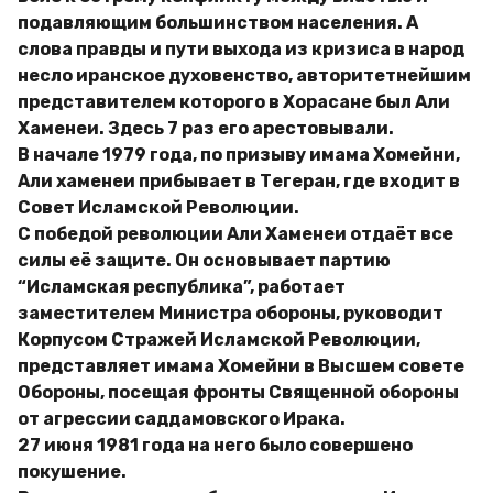
подавляющим большинством населения. А
слова правды и пути выхода из кризиса в народ
несло иранское духовенство, авторитетнейшим
представителем которого в Хорасане был Али
Хаменеи. Здесь 7 раз его арестовывали.
В начале 1979 года, по призыву имама Хомейни,
Али хаменеи прибывает в Тегеран, где входит в
Совет Исламской Революции.
С победой революции Али Хаменеи отдаёт все
силы её защите. Он основывает партию
“Исламская республика”, работает
заместителем Министра обороны, руководит
Корпусом Стражей Исламской Революции,
представляет имама Хомейни в Высшем совете
Обороны, посещая фронты Священной обороны
от агрессии саддамовского Ирака.
27 июня 1981 года на него было совершено
покушение.