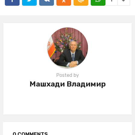
i
n
a
t
i
o
n
Posted by
Машхади Владимир
0 COMMENTS