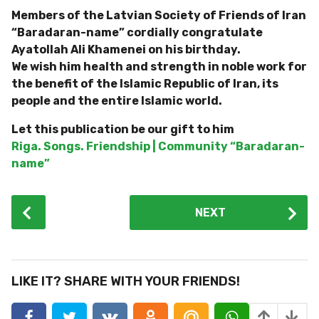
Members of the Latvian Society of Friends of Iran
“Baradaran-name” cordially congratulate
Ayatollah Ali Khamenei on his birthday.
We wish him health and strength in noble work for
the benefit of the Islamic Republic of Iran, its
people and the entire Islamic world.
Let this publication be our gift to him
Riga. Songs. Friendship | Community “Baradaran-
name”
P
NEXT
o
s
t
P
LIKE IT? SHARE WITH YOUR FRIENDS!
a
g