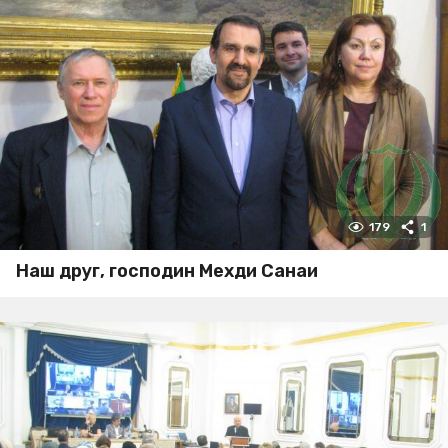
179
1
Наш друг, господин Мехди Санаи