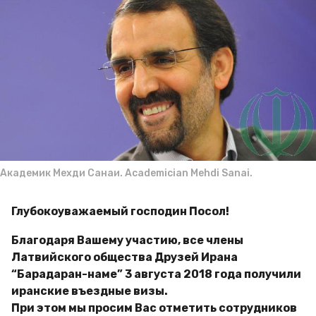
ш
a
х
g
а
д
o
и
В
л
а
д
и
м
и
р
Академик Мехди Санаи. Academician Mehdi Sanai.
Глубокоуважаемый господин Посол!
Благодаря Вашему участию, все члены
Латвийского общества Друзей Ирана
“Барадаран-наме” 3 августа 2018 года получили
иранские въездные визы.
При этом мы просим Вас отметить сотрудников