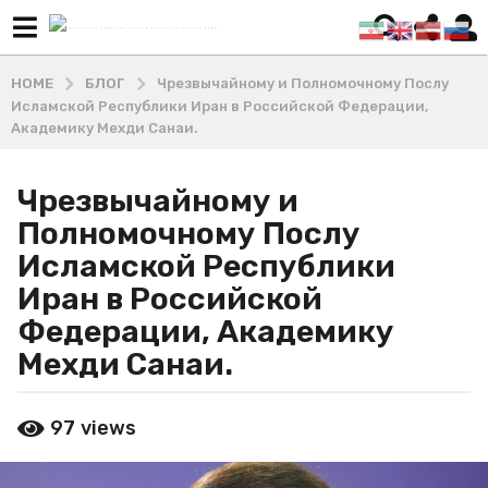
HOME
БЛОГ
Чрезвычайному и Полномочному Послу
Исламской Республики Иран в Российской Федерации,
Академику Мехди Санаи.
Чрезвычайному и
8
л
Полномочному Послу
е
Исламской Республики
т
Иран в Российской
a
Федерации, Академику
g
o
Мехди Санаи.
4
г
b
97
views
о
y
М
д
а
а