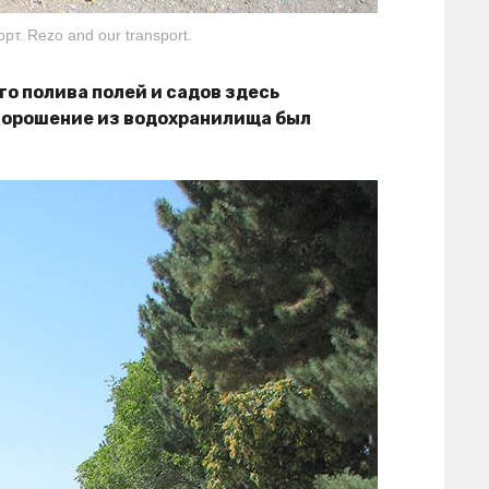
рт. Rezo and our transport.
го полива полей и садов здесь
а орошение из водохранилища был