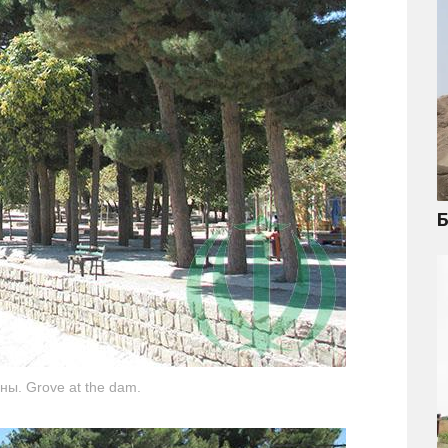
Б
ны. Grove at the dam.