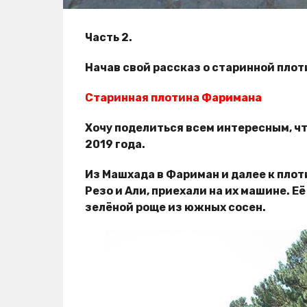
Часть 2.
Начав свой рассказ о старинной плот
Старинная плотина Фаримана
Хочу поделиться всем интересным, что
2019 года.
Из Машхада в Фариман и далее к плоти
Резо и Али, приехали на их машине. 
зелёной роще из южных сосен.