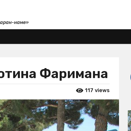
даран-наме»
отина Фаримана
117
views