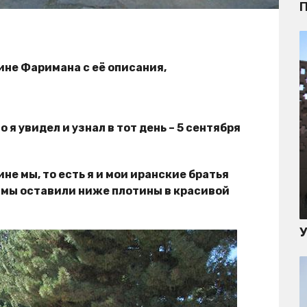
П
ине Фаримана с её описания,
 я увидел и узнал в тот день – 5 сентября
не мы, то есть я и мои иранские братья
Её мы оставили ниже плотины в красивой