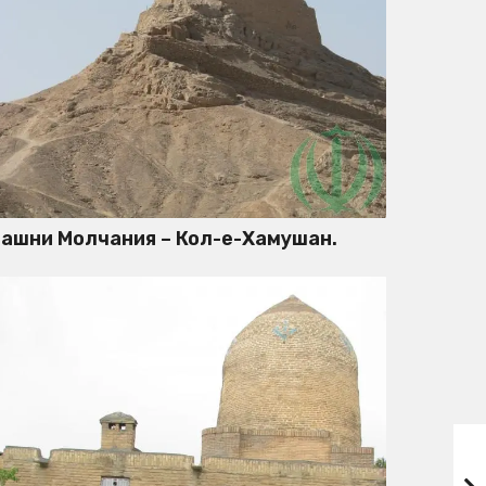
ашни Молчания – Кол-е-Хамушан.