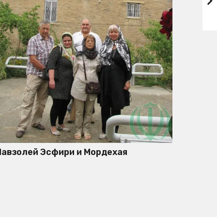
авзолей Эсфири и Мордехая