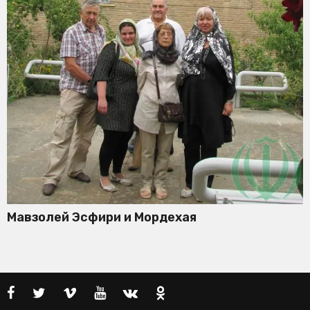
Мавзолей Эсфири и Мордехая