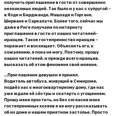
получить приглашение в гости от совершенно
незнакомых людей. Так было и у нас с супругой –
в Язде и Бирджанде, Машхаде и Горгане,
Ширване и Саркалате. Более того, сейчас мы
даже в Риге получаем по интернету
приглашения в гости от наших читателей-
иранцев. Такое гостепреимство иранцев –
поражает и восхищает. Объяснить его, к
сожалению, я пока не могу. Поэтому, прошу
наших читателей, и прежде всего иранцев,
высказать об этом феномене своё мнение.
…Приглашение девушки я принял.
Водитель автобуса, живущий в Семироме,
подвёз нас к многоквартирному дому, где нас
уже ждали её сёстры и скатерть с угощением.
Прошу меня простить, но без согласия моих
гостепреимных хозяев я не могу рассказывать
об их доме и нашем приятном застолье. Просто