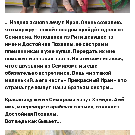
… Наднях я снова лечу в Иран. Очень сожалею,
что маршрут нашей поездки пройдёт вдали от
Семирома. Но подарки из Риги девушке по
имени Достойная Похвалы, её сёстрам и
племянникам я уже купил. Передать их мне
поможет иранская почта. Но я не сомневаюсь,
что с друзьями из Семирома мы ещё
обязательно встретимся. Ведь мир такой
маленький, а его часть – Прекрасный Иран – это
страна, где живут наши братья и сестры…
Красавицу же из Семирома зовут Хамиде. А её
имя, в переводе с арабского языка, означает
Достойная Похвалы.
Вот ведь как бывает…