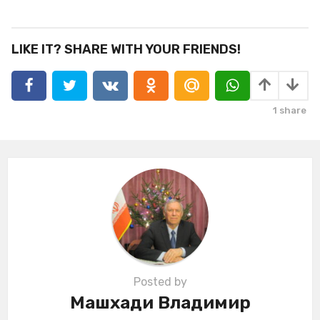
s
t
P
LIKE IT? SHARE WITH YOUR FRIENDS!
a
g
i
1
share
n
a
t
i
o
n
Posted by
Машхади Владимир