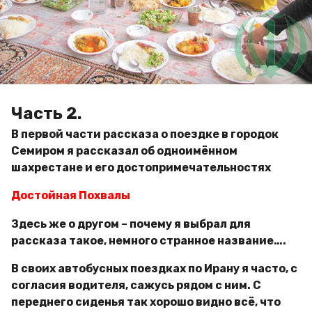
g
м
o
и
р
Часть 2.
В первой части рассказа о поездке в городок
Семиром я рассказал об одноимённом
шахрестане и его достопримечательностях
Достойная Похвалы
Здесь же о другом – почему я выбрал для
рассказа такое, немного странное название….
В своих автобусных поездках по Ирану я часто, с
согласия водителя, сажусь рядом с ним. С
переднего сиденья так хорошо видно всё, что