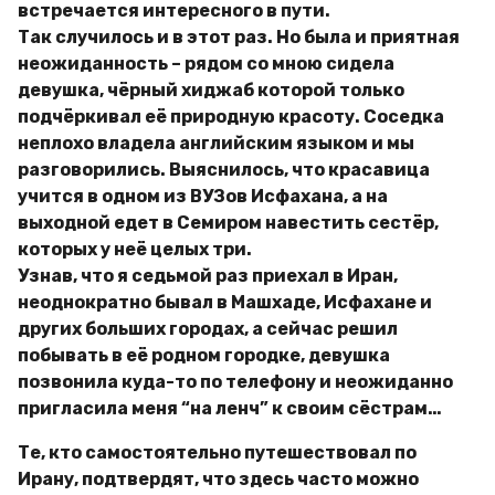
встречается интересного в пути.
Так случилось и в этот раз. Но была и приятная
неожиданность – рядом со мною сидела
девушка, чёрный хиджаб которой только
подчёркивал её природную красоту. Соседка
неплохо владела английским языком и мы
разговорились. Выяснилось, что красавица
учится в одном из ВУЗов Исфахана, а на
выходной едет в Семиром навестить сестёр,
которых у неё целых три.
Узнав, что я седьмой раз приехал в Иран,
неоднократно бывал в Машхаде, Исфахане и
других больших городах, а сейчас решил
побывать в её родном городке, девушка
позвонила куда-то по телефону и неожиданно
пригласила меня “на ленч” к своим сёстрам…
Те, кто самостоятельно путешествовал по
Ирану, подтвердят, что здесь часто можно