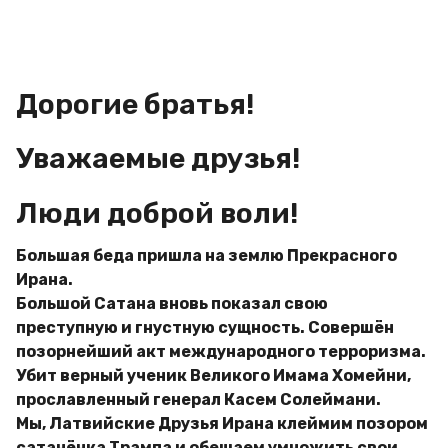
g
м
o
и
р
Дорогие братья!
Уважаемые друзья!
Люди доброй воли!
Большая беда пришла на землю Прекрасного
Ирана.
Большой Сатана вновь показал свою
преступную и гнустную сущность. Совершён
позорнейший акт международного терроризма.
Убит верный ученик Великого Имама Хомейни,
прославленный генерал Касем Солеймани.
Мы, Латвийские Друзья Ирана клеймим позором
сатанёнка Трампа и обещаем умножить свои