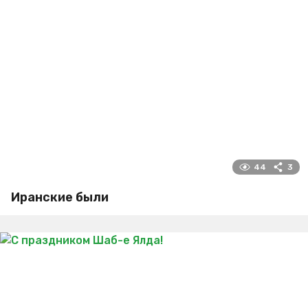
44
3
Иранские были