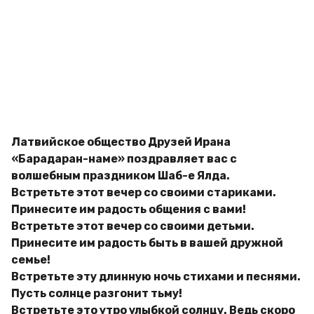
л
g
а
o
д
и
м
и
р
Латвийское общество Друзей Ирана
«Барадаран-наме» поздравляет вас с
волшебным праздником Шаб-е Ялда.
Встретьте этот вечер со своими стариками.
Принесите им радость общения с вами!
Встретьте этот вечер со своими детьми.
Принесите им радость быть в вашей дружной
семье!
Встретьте эту длинную ночь стихами и песнями.
Пусть солнце разгонит тьму!
Встретьте это утро улыбкой солнцу. Ведь скоро