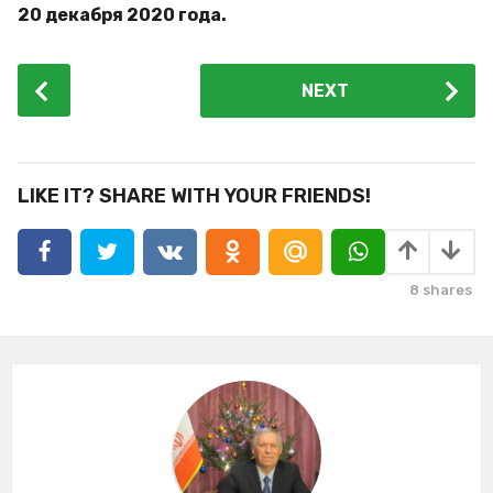
20 декабря 2020 года.
P
NEXT
o
s
t
P
LIKE IT? SHARE WITH YOUR FRIENDS!
a
g
i
8
shares
n
a
t
i
o
n