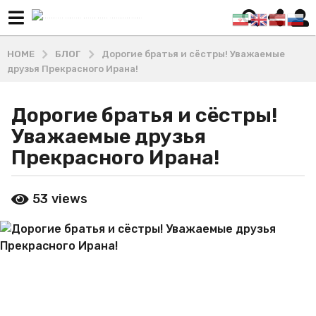
HOME
БЛОГ
Дорогие братья и сёстры! Уважаемые
друзья Прекрасного Ирана!
Дорогие братья и сёстры!
6
л
Уважаемые друзья
е
Прекрасного Ирана!
т
a
b
g
53
views
y
o
М
а
4
ш
г
х
о
а
д
д
и
а
В
a