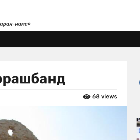
даран-наме»
ррашбанд
68
views