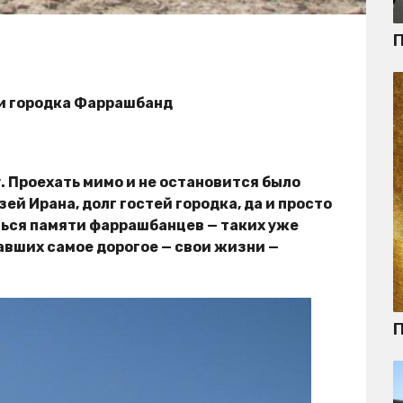
П
и городка Фаррашбанд
у. Проехать мимо и не остановится было
зей Ирана, долг гостей городка, да и просто
ться памяти фаррашбанцев — таких уже
авших самое дорогое — свои жизни —
П