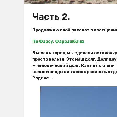
Часть 2.
Продолжаю свой рассказ о посещени
По Фарсу. Фаррашбанд
Въехав в город, мы сделали остановк
просто нельзя. Это наш долг. Долг дру
— человеческий долг. Как не поклони
вечно молодых и таких красивых, отд
Родине….