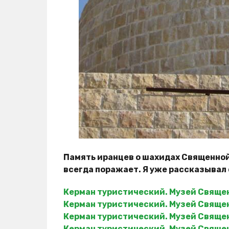
Память иранцев о шахидах Священно
всегда поражает. Я уже рассказывал 
Керман туристический. Музей Свяще
Керман туристический. Музей Свяще
Керман туристический. Музей Свяще
Керман туристический. Музей Свяще