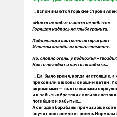
… Вспоминаются горькие строки Але
«Никто не забыт и ничто не забыто» —
Горящая надпись на глыбе гранита.
Поблекшими листьями ветер играет
И снегом холодным венки засыпает.
Но, словно огонь, у подножья – гвоздик
Никто не забыт и ничто не забыто…
… Да, было время, когда настоящие, а
приходили в школы к нашим детям. Их
скромными — те, кто живыми вернулс
и в забытых братских могилах остава
погибших и забытых…
А сегодня барабаны примазавшихся к
звучат всё громче и громче. Нормаль