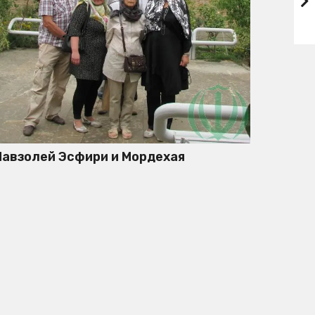
авзолей Эсфири и Мордехая