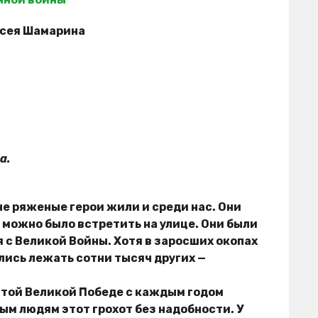
ксея Шамарина
а.
 не ряженые герои жили и среди нас. Они
 можно было встретить на улице. Они были
я с Великой Войны.
Хотя в заросших окопах
лись лежать сотни тысяч других —
 той Великой Победе с каждым годом
ным людям этот грохот без надобности. У