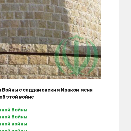
й Войны с саддамовским Ираком меня
об этой войне
нной Войны
нной Войны
нной войны
нной войны