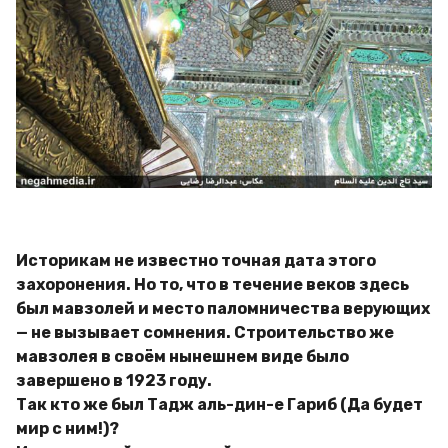
Историкам не известно точная дата этого
захоронения. Но то, что в течение веков здесь
был мавзолей и место паломничества верующих
— не вызывает сомнения. Строительство же
мавзолея в своём нынешнем виде было
завершено в 1923 году.
Так кто же был Тадж аль-дин-е Гариб (Да будет
мир с ним!)?