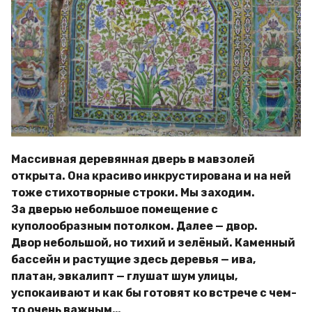
Массивная деревянная дверь в мавзолей
открыта. Она красиво инкрустирована и на ней
тоже стихотворные строки. Мы заходим.
За дверью небольшое помещение с
куполообразным потолком. Далее — двор.
Двор небольшой, но тихий и зелёный. Каменный
бассейн и растущие здесь деревья — ива,
платан, эвкалипт — глушат шум улицы,
успокаивают и как бы готовят ко встрече с чем-
то очень важным…