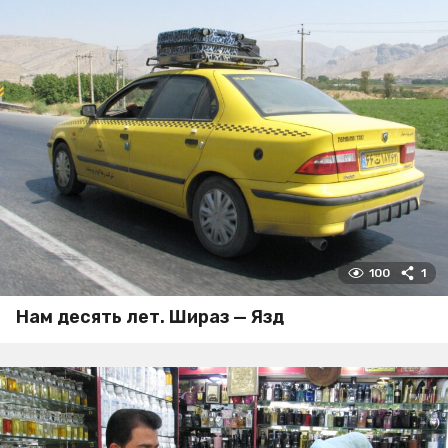
100
1
Нам десять лет. Шираз — Язд