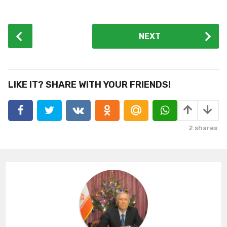
P
NEXT
o
s
t
P
LIKE IT? SHARE WITH YOUR FRIENDS!
a
g
i
2
shares
n
a
t
i
o
n