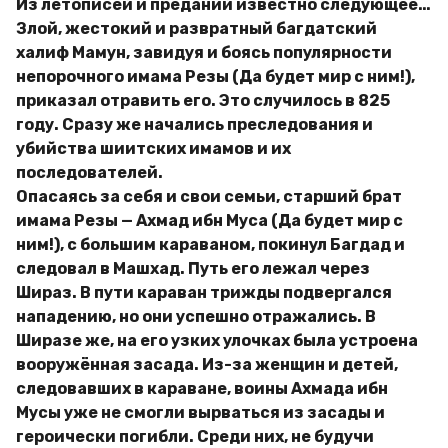
Из летописей и преданий известно следующее…
Злой, жестокий и развратный багдатский
халиф Мамун, завидуя и боясь популярности
непорочного имама Резы (Да будет мир с ним!),
приказал отравить его. Это случилось в 825
году. Сразу же начались преследования и
убийства шиитских имамов и их
последователей.
Опасаясь за себя и свои семьи, старший брат
имама Резы — Ахмад ибн Муса (Да будет мир с
ним!), с большим караваном, покинул Багдад и
следовал в Машхад. Путь его лежал через
Шираз. В пути караван трижды подвергался
нападению, но они успешно отражались. В
Ширазе же, на его узких улочках была устроена
вооружённая засада. Из-за женщин и детей,
следовавших в караване, воины Ахмада ибн
Мусы уже не смогли вырваться из засады и
героически погибли. Среди них, не будучи