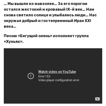
… Мы вышли из мавзолея… За его порогом
остался жестокий и кровавый IХ-й век… Нам
снова светило солнце и улыбались люди… Нас
окружал добрый и гостепреимный Иран ХХI
века…
Песню «Бегущий олень» исполняет группа
«Хуньяк».