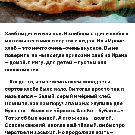
g
м
o
и
р
Хлеб видели и ели все. В хлебном отделе любого
магазина его много сортов и видов. Но в Иране
хлеб — это нечто очень-очень вкусное. Вы не
поверите, но мы всегда привозим хлеб из Ирана
— домой, в Ригу. Для детей — пусть и они
полакомятся…
… Когда-то, во времена нашей молодости,
сортов хлеба было мало. Он тогда просто так и
назывался — белый, серый и чёрный хлеб.
Помните, как нам поручала мама: «Купишь две
буханки — белого и чёрного. А себе — бублик…»
Тот хлеб был живой. А его жизнь — долгой.
Совсем свежий, иногда ещё тёплый, он быстро
черствел и засыхал. Но продолжал жить —