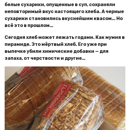
белые сухарики, опущенные в суп, сохраняли
неповторимый вкус настоящего хлеба. А черные
сухарики становились вкуснейшим квасом… Но
всё это в прошлом…
Сегодня хлеб может лежать годами. Как мумия в
пирамиде. Это мёртвый хлеб. Его уже при
выпечке убили химические добавки — для
запаха, от черствости и другие…