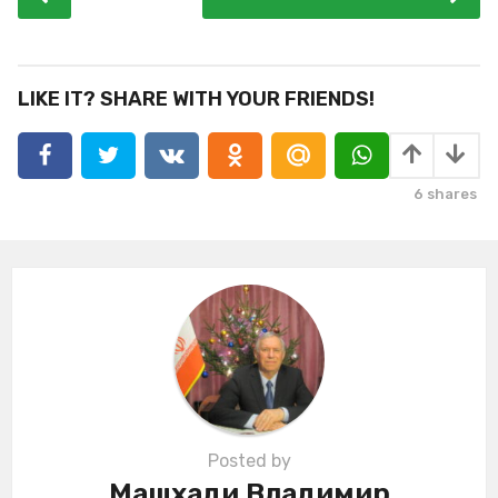
o
s
t
P
LIKE IT? SHARE WITH YOUR FRIENDS!
a
g
i
6
shares
n
a
t
i
o
n
Posted by
Машхади Владимир