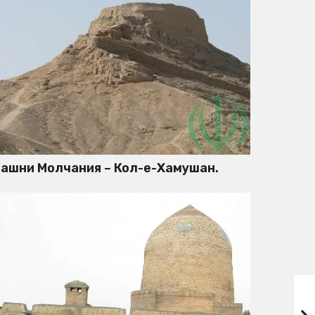
ашни Молчания – Кол-е-Хамушан.