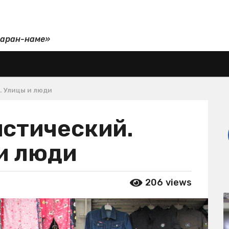
даран-наме»
. Улицы и люди
истический.
 и люди
206
views