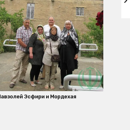
авзолей Эсфири и Мордехая