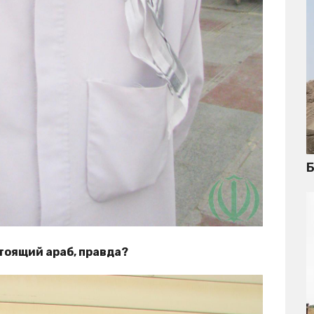
Б
тоящий араб, правда?