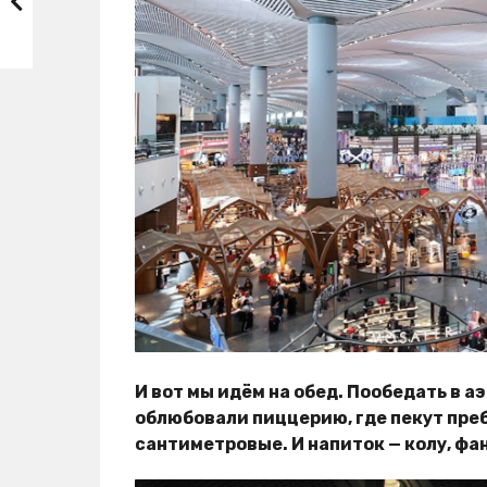
И вот мы идём на обед. Пообедать в а
облюбовали пиццерию, где пекут преб
сантиметровые. И напиток — колу, фа