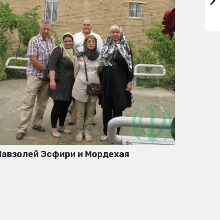
авзолей Эсфири и Мордехая