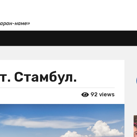
даран-наме»
т. Стамбул.
92
views