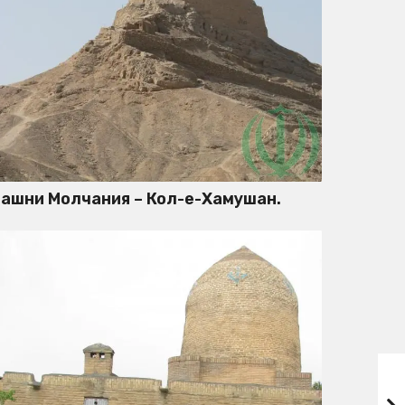
ашни Молчания – Кол-е-Хамушан.