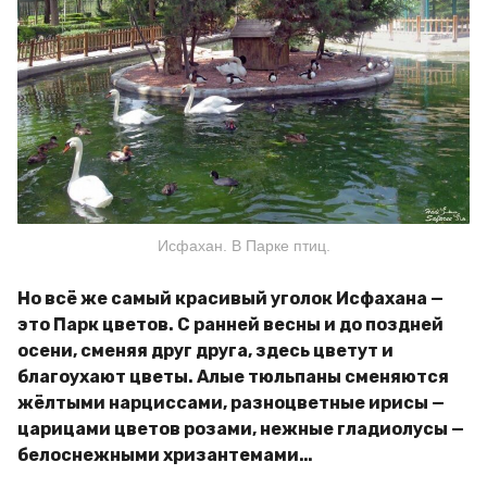
Исфахан. В Парке птиц.
Но всё же самый красивый уголок Исфахана —
это Парк цветов. С ранней весны и до поздней
осени, сменяя друг друга, здесь цветут и
благоухают цветы. Алые тюльпаны сменяются
жёлтыми нарциссами, разноцветные ирисы —
царицами цветов розами, нежные гладиолусы —
белоснежными хризантемами…