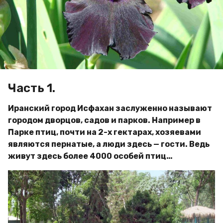
a
м
g
и
р
o
Часть 1.
Иранский город Исфахан заслуженно называют
городом дворцов, садов и парков. Например в
Парке птиц, почти на 2-х гектарах, хозяевами
являются пернатые, а люди здесь — гости. Ведь
живут здесь более 4000 особей птиц…