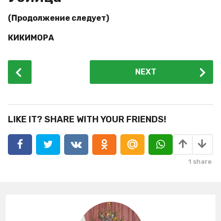
(Продолжение следует)
КИКИМОРА
P
NEXT
o
s
t
P
LIKE IT? SHARE WITH YOUR FRIENDS!
a
g
i
1
share
n
a
t
i
o