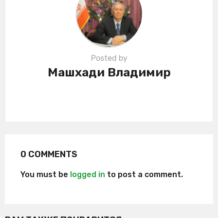
n
Posted by
Машхади Владимир
0 COMMENTS
You must be
logged in
to post a comment.