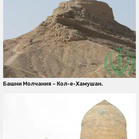
Башни Молчания – Кол-е-Хамушан.