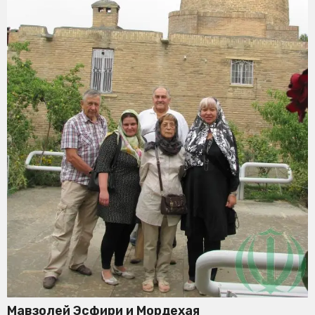
Мавзолей Эсфири и Мордехая