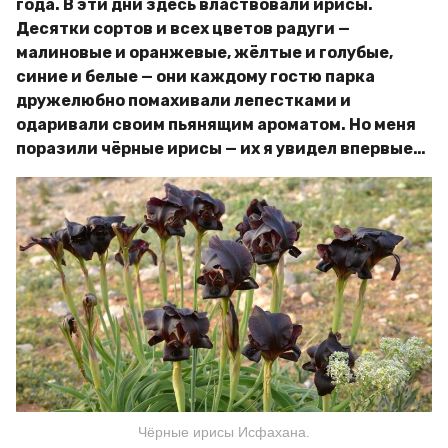
года. В эти дни здесь властвовали ирисы.
Десятки сортов и всех цветов радуги —
малиновые и оранжевые, жёлтые и голубые,
синие и белые — они каждому гостю парка
дружелюбно помахивали лепестками и
одаривали своим пьянящим ароматом. Но меня
поразили чёрные ирисы — их я увидел впервые…
Чёрные ирисы Исфахана.