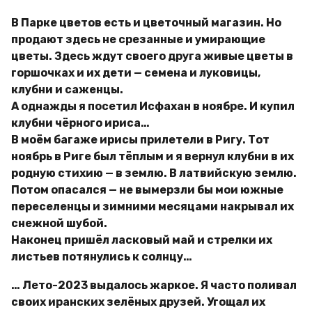
В Парке цветов есть и цветочный магазин. Но
продают здесь не срезанные и умирающие
цветы. Здесь ждут своего друга живые цветы в
горшочках и их дети — семена и луковицы,
клубни и саженцы.
А однажды я посетил Исфахан в ноябре. И купил
клубни чёрного ириса…
В моём багаже ирисы прилетели в Ригу. Тот
ноябрь в Риге был тёплым и я вернул клубни в их
родную стихию — в землю. В латвийскую землю.
Потом опасался — не вымерзли бы мои южные
переселенцы и зимними месяцами накрывал их
снежной шубой.
Наконец пришёл ласковый май и стрелки их
листьев потянулись к солнцу…
… Лето-2023 выдалось жаркое. Я часто поливал
своих иранских зелёных друзей. Угощал их