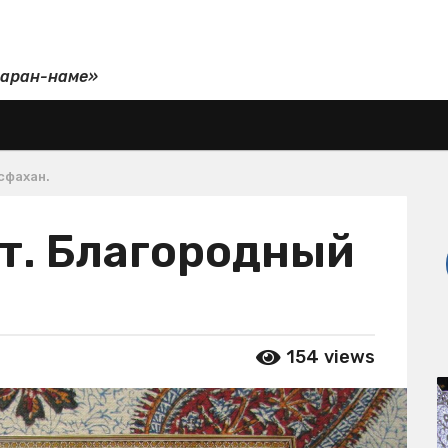
даран-наме»
сфахан.
ет. Благородный
154
views