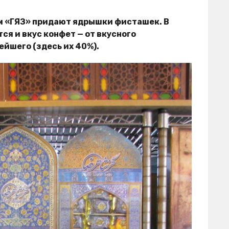
м «ГЯЗ» придают ядрышки фисташек. В
ся и вкус конфет — от вкусного
йшего (здесь их 40%).