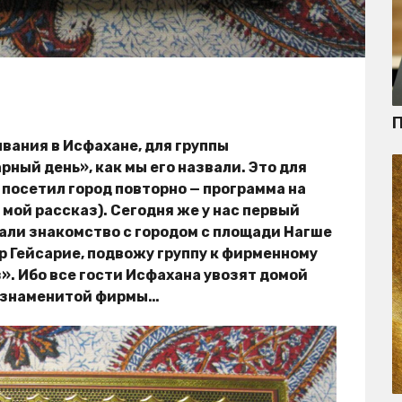
П
вания в Исфахане, для группы
ный день», как мы его назвали. Это для
то посетил город повторно — программа на
т мой рассказ). Сегодня же у нас первый
али знакомство с городом с площади Нагше
ар Гейсарие, подвожу группу к фирменному
». Ибо все гости Исфахана увозят домой
ой знаменитой фирмы…