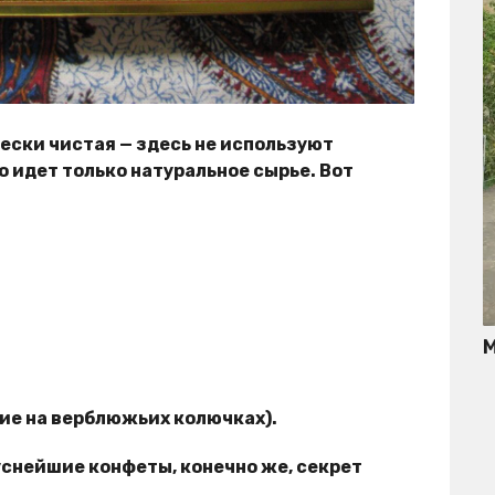
ески чистая — здесь не используют
 идет только натуральное сырье. Вот
М
ие на верблюжьих колючках).
куснейшие конфеты, конечно же, секрет