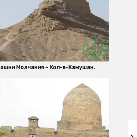
ашни Молчания – Кол-е-Хамушан.