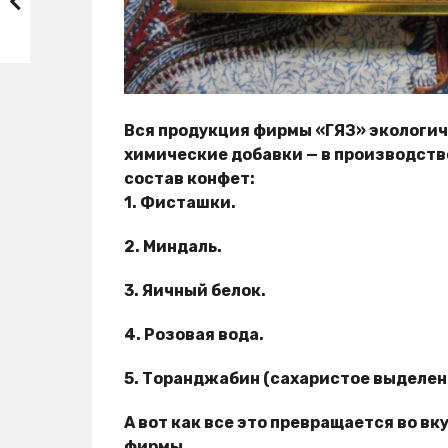
Вся продукция фирмы «ГЯЗ» экологич
химические добавки — в производство
состав конфет:
1. Фисташки.
2. Миндаль.
3. Яичный белок.
4. Розовая вода.
5. Торанджабин (сахаристое выделен
А вот как все это превращается во в
фирмы.