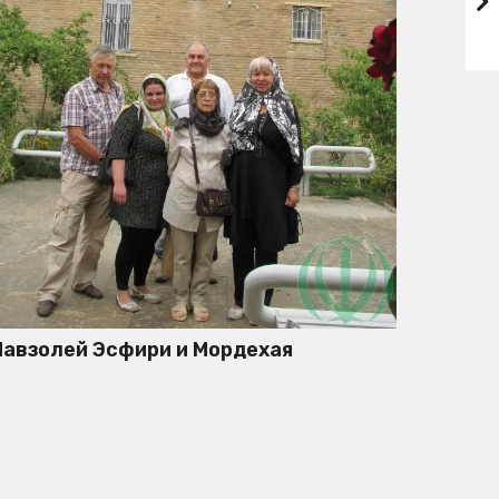
авзолей Эсфири и Мордехая