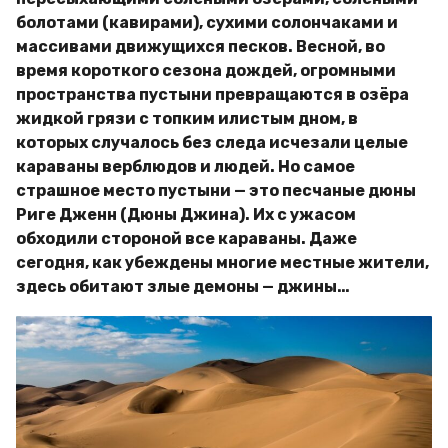
болотами (кавирами), сухими солончаками и
массивами движущихся песков. Весной, во
время короткого сезона дождей, огромными
пространства пустыни превращаются в озёра
жидкой грязи с топким илистым дном, в
которых случалось без следа исчезали целые
караваны верблюдов и людей. Но самое
страшное место пустыни — это песчаные дюны
Риге Дженн (Дюны Джина). Их с ужасом
обходили стороной все караваны. Даже
сегодня, как убеждены многие местные жители,
здесь обитают злые демоны — джины…