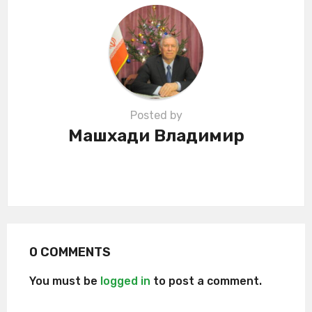
i
o
n
Posted by
Машхади Владимир
0 COMMENTS
You must be
logged in
to post a comment.