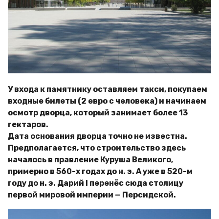
У входа к памятнику оставляем такси, покупаем
входные билеты (2 евро с человека) и начинаем
осмотр дворца, который занимает более 13
гектаров.
Дата основания дворца точно не известна.
Предполагается, что строительство здесь
началось в правление Куруша Великого,
примерно в 560-х годах до н. э. А уже в 520-м
году до н. э. Дарий I перенёс сюда столицу
первой мировой империи — Персидской.