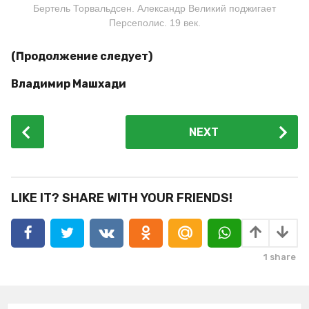
Бертель Торвальдсен. Александр Великий поджигает
Персеполис. 19 век.
(Продолжение следует)
Владимир Машхади
P
NEXT
o
s
t
P
LIKE IT? SHARE WITH YOUR FRIENDS!
a
g
i
1
share
n
a
t