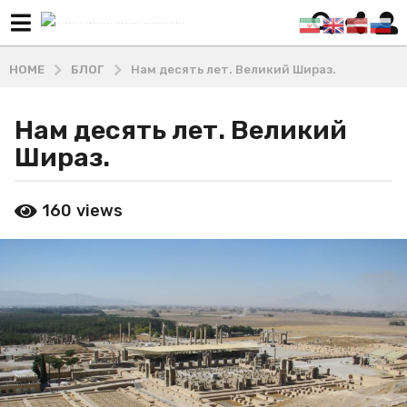
HOME
БЛОГ
Нам десять лет. Великий Шираз.
Нам десять лет. Великий
3
г
Шираз.
о
д
b
160
views
а
y
М
a
а
g
ш
o
х
2
а
д
г
и
о
В
д
л
а
а