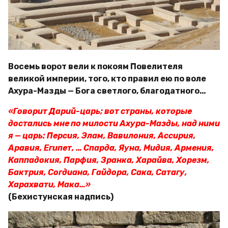
Восемь ворот вели к покоям Повелителя
великой империи, того, кто правил ею по воле
Ахура-Мазды — Бога светлого, благодатного…
«Говорит Дарий-царь; вот страны, которые
достались мне по милости Ахура-Мазды, над ними
я — царь: Персия, Элам, Вавилония, Ассирия,
Аравия, Египет, … Спарда, Яуна, Мидия, Армения,
Каппадокия, Парфия, Зранка, Харайва, Хорезм,
Бактрия, Согдиана, Гайдора, Сака, Сатагу,
Харахвати, Мака…»
(Бехистунская надпись)