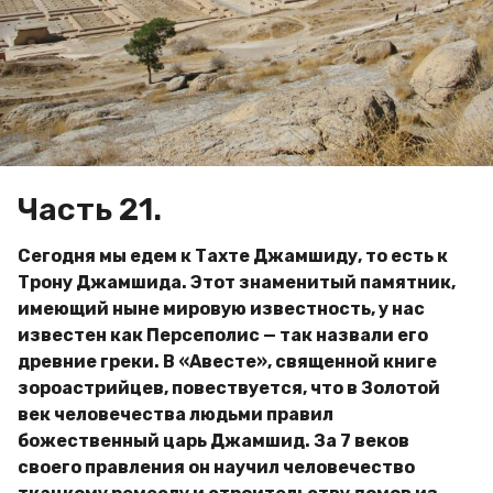
д
a
и
g
м
o
и
р
Часть 21.
Сегодня мы едем к Тахте Джамшиду, то есть к
Трону Джамшида. Этот знаменитый памятник,
имеющий ныне мировую известность, у нас
известен как Персеполис — так назвали его
древние греки. В «Авесте», священной книге
зороастрийцев, повествуется, что в Золотой
век человечества людьми правил
божественный царь Джамшид. За 7 веков
своего правления он научил человечество