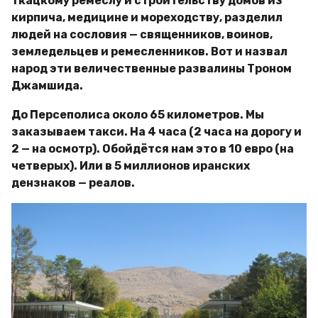
ткацкому ремеслу и строительству домов из
кирпича, медицине и мореходству, разделил
людей на сословия — священников, воинов,
земледельцев и ремесленников. Вот и назвал
народ эти величественные развалины Троном
Джамшида.
До Персеполиса около 65 километров. Мы
заказываем такси. На 4 часа (2 часа на дорогу и
2 — на осмотр). Обойдётся нам это в 10 евро (на
четверых). Или в 5 миллионов иранских
дензнаков — реалов.