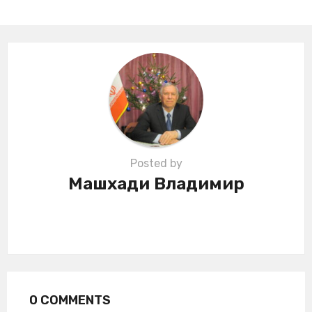
n
a
t
i
o
n
Posted by
Машхади Владимир
0 COMMENTS