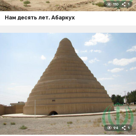
110
1
Нам десять лет. Абаркух
94
1