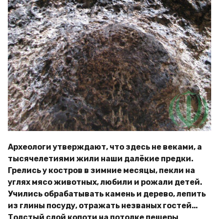
Археологи утверждают, что здесь не веками, а
тысячелетиями жили наши далёкие предки.
Грелись у костров в зимние месяцы, пекли на
углях мясо животных, любили и рожали детей.
Учились обрабатывать камень и дерево, лепить
из глины посуду, отражать незваных гостей…
Толстый слой копоти на потолке пещеры