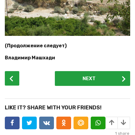
(Продолжение следует)
Владимир Машхади
P
NEXT
o
s
t
P
LIKE IT? SHARE WITH YOUR FRIENDS!
a
g
i
1
share