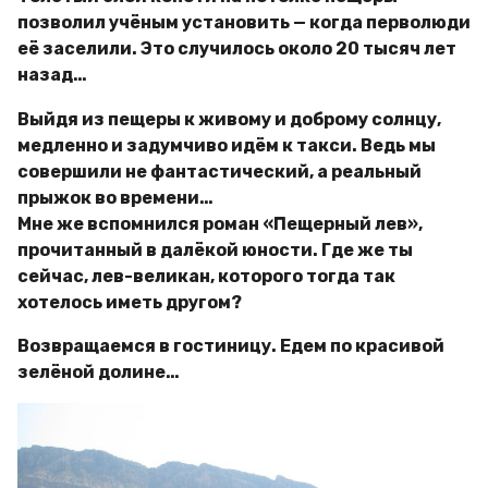
позволил учёным установить — когда перволюди
её заселили. Это случилось около 20 тысяч лет
назад…
Выйдя из пещеры к живому и доброму солнцу,
медленно и задумчиво идём к такси. Ведь мы
совершили не фантастический, а реальный
прыжок во времени…
Мне же вспомнился роман «Пещерный лев»,
прочитанный в далёкой юности. Где же ты
сейчас, лев-великан, которого тогда так
хотелось иметь другом?
Возвращаемся в гостиницу. Едем по красивой
зелёной долине…