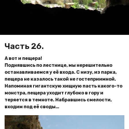
a
м
g
и
р
o
Часть 26.
А вот и пещера!
Поднявшись по лестнице, мы нерешительно
останавливаемся у её входа. С низу, из парка,
пещера не казалось такой не гостеприимной.
Напоминая гигантскую хищную пасть какого-то
монстра, пещера уходит глубоко в гору и
теряется в темноте. Набравшись смелости,
входим под её своды…