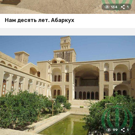
134
1
Нам десять лет. Абаркух
99
1