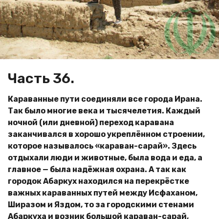
a
м
g
и
р
o
Часть 36.
Караванные пути соединяли все города Ирана.
Так было многие века и тысячелетия. Каждый
ночной (или дневной) переход каравана
заканчивался в хорошо укреплённом строении,
которое называлось «караван-сарай». Здесь
отдыхали люди и животные, была вода и еда, а
главное — была надёжная охрана. А так как
городок Абаркух находился на перекрёстке
важных караванных путей между Исфаханом,
Ширазом и Яздом, то за городскими стенами
Абаркуха и возник большой караван-сарай,