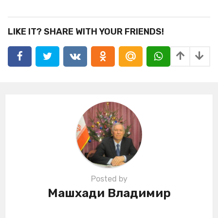
s
t
P
LIKE IT? SHARE WITH YOUR FRIENDS!
a
g
i
n
a
t
i
o
n
Posted by
Машхади Владимир