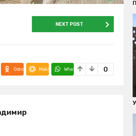
П
NEXT POST
0
takte
Odnoklassniki
Mail.ru
WhatsApp
адимир