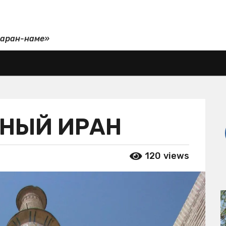
даран-наме»
СНЫЙ ИРАН
120
views