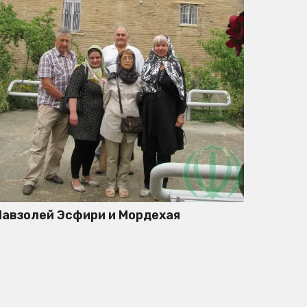
авзолей Эсфири и Мордехая