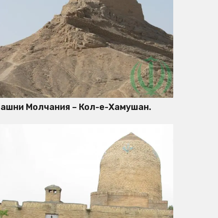
ашни Молчания – Кол-е-Хамушан.