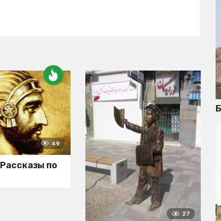
Б
49
 Рассказы по
и
27