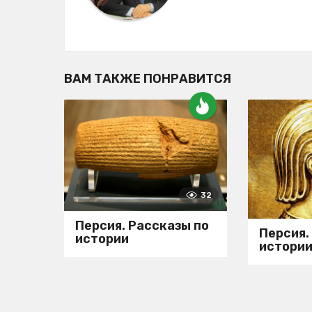
o
n
ВАМ ТАКЖЕ ПОНРАВИТСЯ
32
Персия. Рассказы по
Персия.
истории
истори