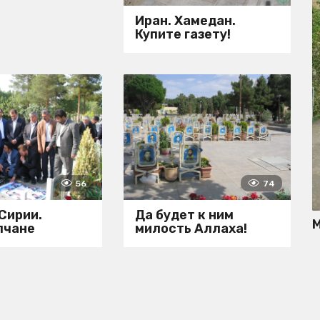
Иран. Хамедан.
Купите газету!
56
74
 Сирии.
Да будет к ним
М
лчане
милость Аллаха!