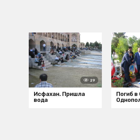
29
Исфахан. Пришла
Погиб в
вода
Однопо