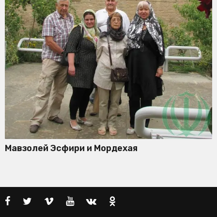
Мавзолей Эсфири и Мордехая