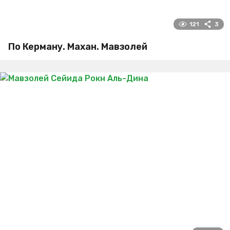
121
3
По Керману. Махан. Мавзолей