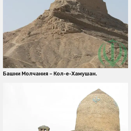
Башни Молчания – Кол-е-Хамушан.