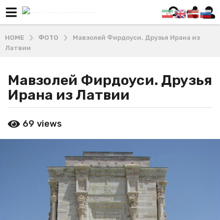
HOME
ФОТО
Мавзолей Фирдоуси. Друзья Ирана из
Латвии
Мавзолей Фирдоуси. Друзья
1
1
Ирана из Латвии
м
е
b
69
views
с
y
М
я
а
ц
ш
е
х
в
а
д
a
и
g
В
o
л
1