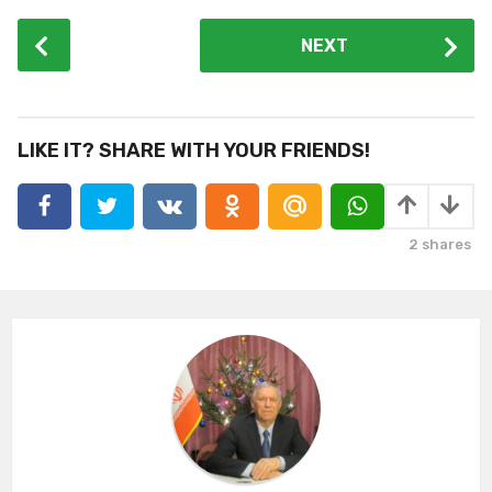
P
NEXT
o
s
t
P
LIKE IT? SHARE WITH YOUR FRIENDS!
a
g
i
2
shares
n
a
t
i
o
n