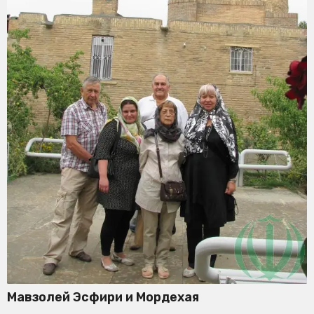
Мавзолей Эсфири и Мордехая