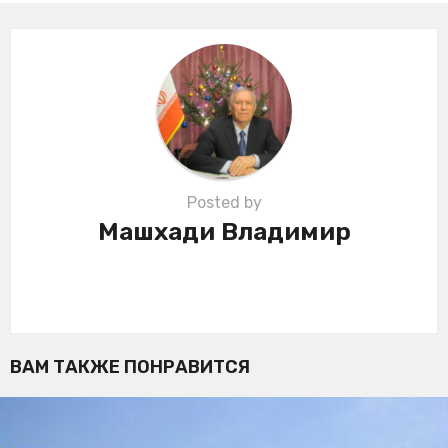
a
t
i
o
n
Posted by
Машхади Владимир
ВАМ ТАКЖЕ ПОНРАВИТСЯ