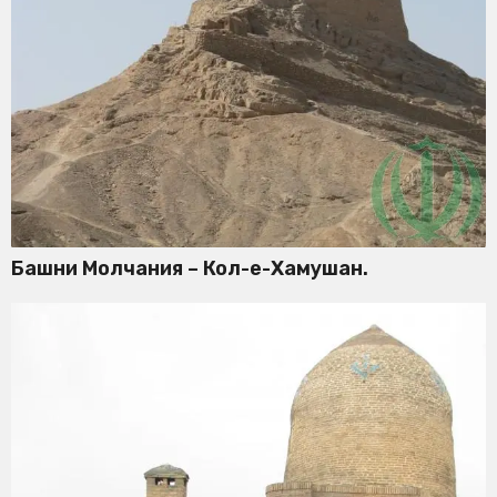
Башни Молчания – Кол-е-Хамушан.