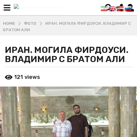
HOME
ФОТО
ИРАН. МОГИЛА ФИРДОУСИ. ВЛАДИМИР С
БРАТОМ АЛИ
ИРАН. МОГИЛА ФИРДОУСИ.
1
1
ВЛАДИМИР С БРАТОМ АЛИ
м
е
b
121
views
с
y
М
я
а
ц
ш
е
х
в
а
д
a
и
g
В
o
л
1