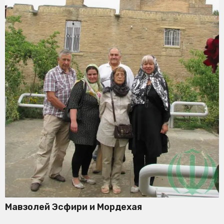
Мавзолей Эсфири и Мордехая