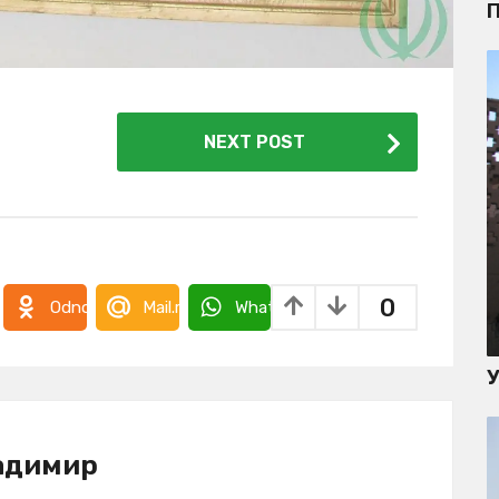
П
NEXT POST
0
takte
Odnoklassniki
Mail.ru
WhatsApp
адимир