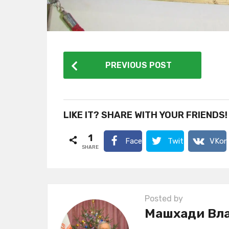
P
PREVIOUS POST
o
s
t
LIKE IT? SHARE WITH YOUR FRIENDS!
P
1
a
Facebook
Twitter
VKon
SHARE
g
i
n
Posted by
a
Машхади Вл
t