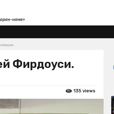
даран-наме»
позиция.
ей Фирдоуси.
135
views