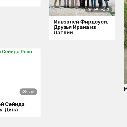
69
2
Мавзолей Фирдоуси.
Друзья Ирана из
Латвии
М
212
ей Сейида
ь-Дина