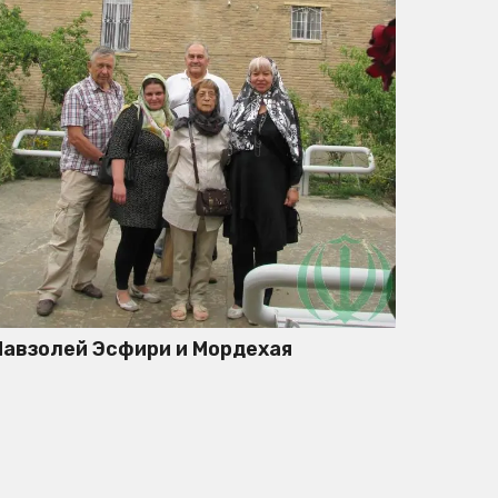
авзолей Эсфири и Мордехая