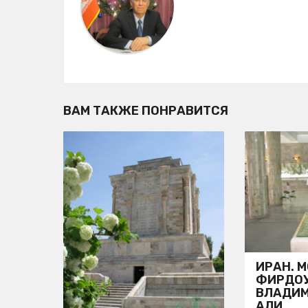
i
o
n
ВАМ ТАКЖЕ ПОНРАВИТСЯ
ИРАН. 
ФИРДОУ
ВЛАДИМ
АЛИ