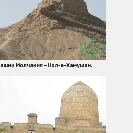
ашни Молчания – Кол-е-Хамушан.