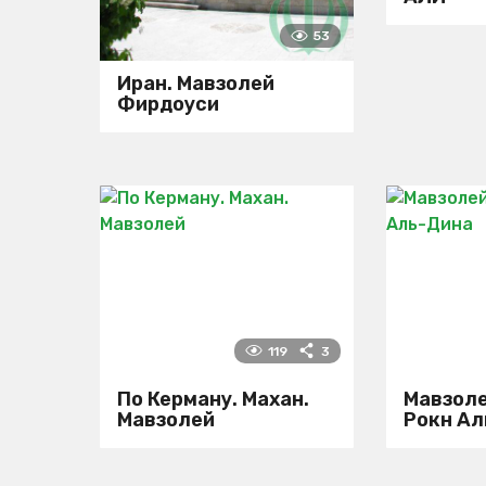
53
Иран. Мавзолей
Фирдоуси
119
3
По Керману. Махан.
Мавзол
Мавзолей
Рокн Ал