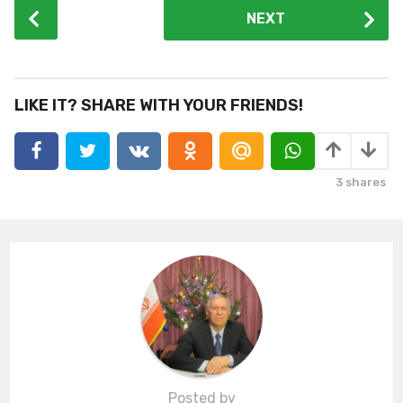
P
NEXT
o
s
t
P
LIKE IT? SHARE WITH YOUR FRIENDS!
a
g
i
3
shares
n
a
t
i
o
n
Posted by