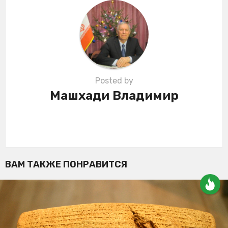
t
i
o
n
Posted by
Машхади Владимир
ВАМ ТАКЖЕ ПОНРАВИТСЯ