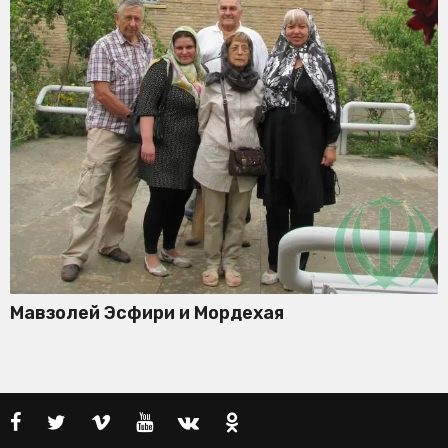
Мавзолей Эсфири и Мордехая