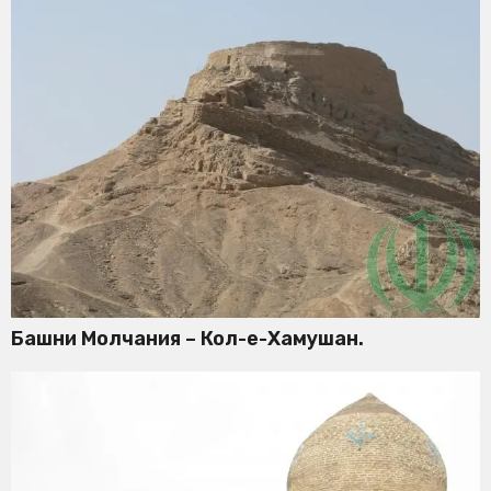
Башни Молчания – Кол-е-Хамушан.