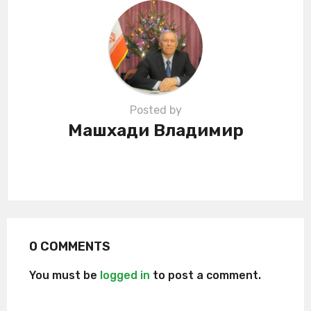
t
i
o
n
Posted by
Машхади Владимир
0 COMMENTS
You must be
logged in
to post a comment.