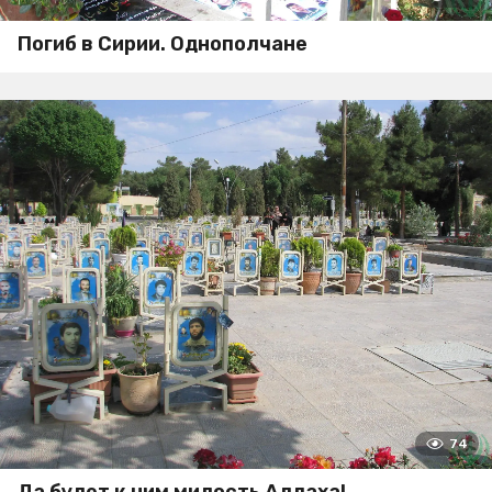
Погиб в Сирии. Однополчане
74
Да будет к ним милость Аллаха!