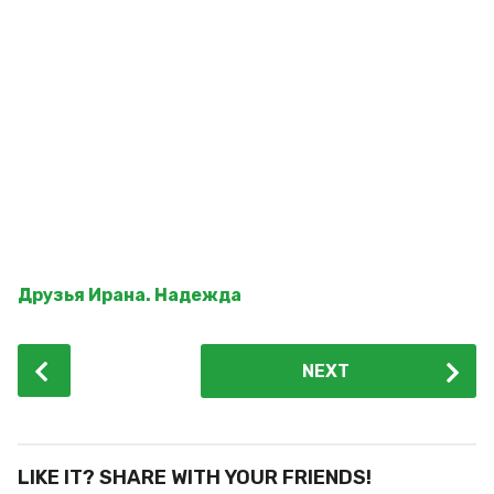
и
a
В
л
g
а
o
д
и
м
и
р
Друзья Ирана. Надежда
P
NEXT
o
s
t
P
LIKE IT? SHARE WITH YOUR FRIENDS!