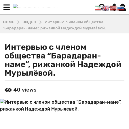
HOME
ВИДЕО
Интервью с членом общества
"Барадаран-наме", рижанкой Надеждой Мурылёвой.
Интервью с членом
1
0
общества “Барадаран-
л
наме”, рижанкой Надеждой
е
Мурылёвой.
т
a
b
g
40
views
y
o
М
4
а
г
ш
х
о
а
д
д
а