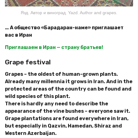
Язд. Автор и виноград. Yazd. Author and grapes.
… А общество «Барадаран-наме» приглашает
вас в Иран
Приглашаем в Иран — страну братьев!
Grape festival
Grapes – the oldest of human-grown plants.
Already many millennia it grows in Iran. And in the
protected areas of the country can be found and
wild species of this plant.
There is hardly any need to describe the
appearance of the vine bushes – everyone saw it.
Grape plantations are found everywhere in Iran,
but especially in Qazvin, Hamedan, Shiraz and
Western Azerbaijan.