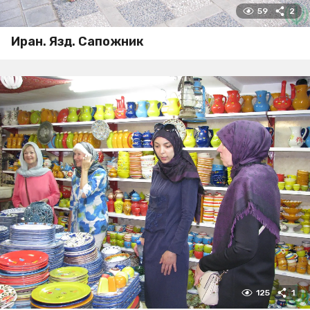
59
2
Иран. Язд. Сапожник
125
1