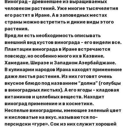
Виноград – древнейшее из выращиваемых
человеком растений. Уже многие тысячелетия
его растят в Иране. А в заповедных местах
страны можно встретить и дикие виды этого
растения.
Вряд ли есть необходимость описывать
внешний вид кустов винограда – его видели все.
Плантации винограда в Иране встречаются
повсюду, но особенно много их в Казвине,
Хамедане, Ширазе и Западном Азербайджане.
В кулинарии народов Ирана находят применение
даже листья растения. Из них готовят очень
вкусное блюдо под названием “долма” (голубцы
в виноградных листьях). А его ягоды – кладовая
витаминов и целебных веществ. Находит
виноград применение и в косметике.
Неспелые виноградины, имеющие зеленый цвет
и кисловатые на вкус, называются по–
персидски «гуре». Сок из них служит хорошей