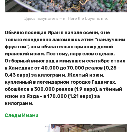
Здесь покупатель – я. Here the buyer is me.
Обычно посещая Иран в начале осени, я не
только ежедневно лакомлюсь этим “наилучшим
фруктом”, но и обязательно привожу домой
иранский изюм. Поэтому, пару слов о ценах.
Отборный виноград в минувшем сентябре стоил
в Хамедане от 40.000 до 70.000 реалов (0,25 –
0,43 евро) за килограмм. Желтый изюм,
купленный в легендарном городке Гадамгах,
обошёлся в 300.000 реалов (1,9 евро), а тёмный
изюм из Язда – в 170.000 (1,21 евро) за
килограмм.
Следы Имама