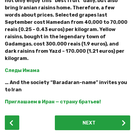
not only enjoy this “best fruit” daily, but also
bring Iranian raisins home. Therefore, a few
words about prices. Selected grapes last
September cost Hamedan from 40,000 to 70,000
reais (0.25 – 0.43 euros) per kilogram. Yellow
raisins, bought in the legendary town of
Gadamgas, cost 300.000 reais (1.9 euros), and
dark raisins from Yazd – 170.000 (1.21 euros) per
kilogram.
Следы Имама
… And the society “Baradaran-name” invites you
to Iran
Приглашаем в Иран — страну братьев!
P
NEXT
o
s