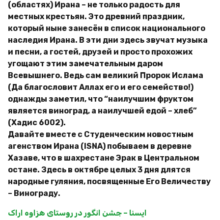
(областях) Ирана – не только радость для
местных крестьян. Это древний праздник,
который ныне занесён в список национального
наследия Ирана. В эти дни здесь звучат музыка
и песни, а гостей, друзей и просто прохожих
угощают этим замечательным даром
Всевышнего. Ведь сам великий Пророк Ислама
(Да благословит Аллах его и его семейство!)
однажды заметил, что “наилучшим фруктом
является виноград, а наилучшей едой – хлеб”
(Хадис 6002).
Давайте вместе с Студенческим новостным
агенством Ирана (ISNA) побываем в деревне
Хазаве, что в шахрестане Эрак в Центральном
остане. Здесь в октябре целых 3 дня длятся
народные гуляния, посвященные Его Величеству
– Винограду.
ایسنا – جشن انگور در روستای هزاوه اراک