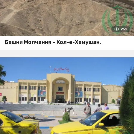
252
Башни Молчания – Кол-е-Хамушан.