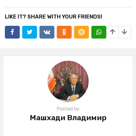
t
P
LIKE IT? SHARE WITH YOUR FRIENDS!
a
g
i
n
a
t
i
o
n
Posted by
Машхади Владимир