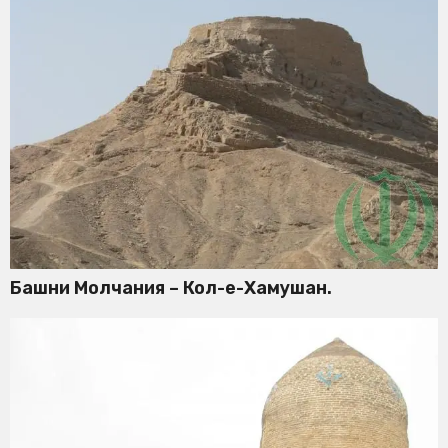
Башни Молчания – Кол-е-Хамушан.