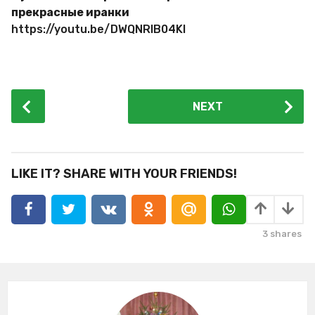
прекрасные иранки
https://youtu.be/DWQNRlB04KI
P
NEXT
o
s
t
P
LIKE IT? SHARE WITH YOUR FRIENDS!
a
g
i
3
shares
n
a
t
i