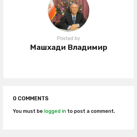
o
n
Posted by
Машхади Владимир
0 COMMENTS
You must be
logged in
to post a comment.