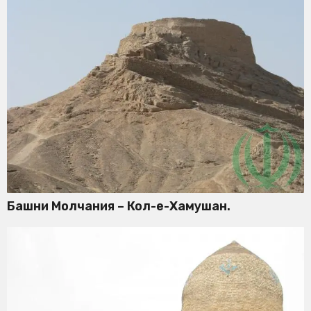
Башни Молчания – Кол-е-Хамушан.