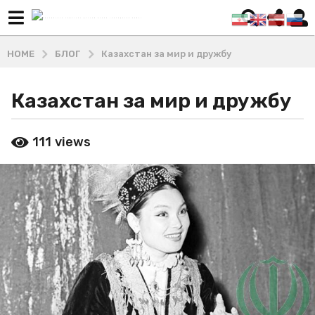
HOME
БЛОГ
Казахстан за мир и дружбу
Казахстан за мир и дружбу
4
г
о
b
111
views
y
д
М
а
а
a
ш
g
х
а
o
д
4
и
г
В
о
л
а
д
д
а
и