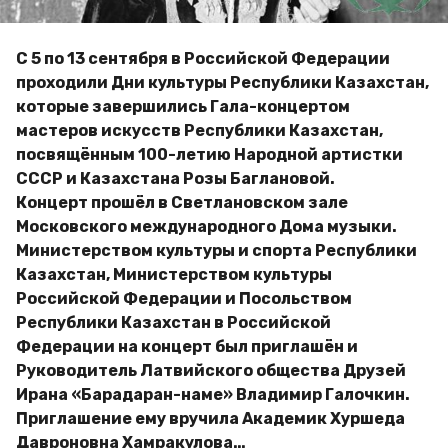
a
м
g
и
р
o
С 5 по 13 сентября в Российской Федерации
проходили Дни культуры Республики Казахстан,
которые завершились Гала-концертом
мастеров искусств Республики Казахстан,
посвящённым 100-летию Народной артистки
СССР и Казахстана Розы Баглановой.
Концерт прошёл в Светлановском зале
Московского международного Дома музыки.
Министерством культуры и спорта Республики
Казахстан, Министерством культуры
Российской Федерации и Посольством
Республики Казахстан в Российской
Федерации на концерт был приглашён и
Руководитель Латвийского общества Друзей
Ирана «Барадаран-наме» Владимир Галочкин.
Приглашение ему вручила Академик Хуршеда
Давроновна Хамракулова…