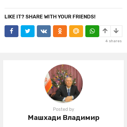
s
t
P
LIKE IT? SHARE WITH YOUR FRIENDS!
a
g
i
4
shares
n
a
t
i
o
n
Posted by
Машхади Владимир