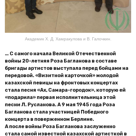
Академик Х. Д. Хамракулова и В. Галочкин.
… С самого начала Великой Отечественной
войны 20-летняя Роза Багланова в составе
бригады артистов выступала перед бойцами на
передовой. «Визитной карточкой» молодой
казахской певицы на фронтовых концертах
стала песня «Ах, Самара-городок», которую ей
«подарила» первая исполнительница этой
песни Л. Русланова. А 9 мая 1945 года Роза
Багланова стала участницей Победного
концерта в поверженном Берлине.
А после войны Роза Багланова заслуженно
стала самой известной казахской артисткой в