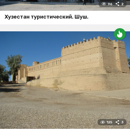
96
2
Хузестан туристический. Шуш.
125
3