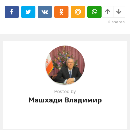
a
g
i
2
shares
n
a
t
i
o
n
Posted by
Машхади Владимир