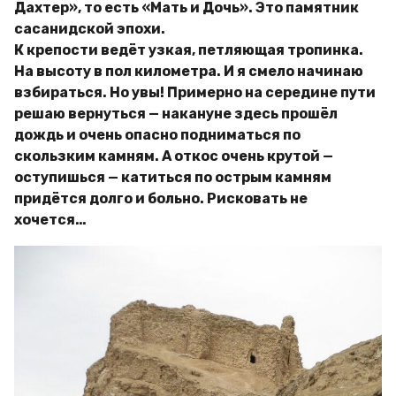
Дахтер», то есть «Мать и Дочь». Это памятник
сасанидской эпохи.
К крепости ведёт узкая, петляющая тропинка.
На высоту в пол километра. И я смело начинаю
взбираться. Но увы! Примерно на середине пути
решаю вернуться — накануне здесь прошёл
дождь и очень опасно подниматься по
скользким камням. А откос очень крутой —
оступишься — катиться по острым камням
придётся долго и больно. Рисковать не
хочется…