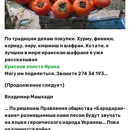
По традиции делаю покупки. Хурму, финики,
корицу, зиру, кишмиш и шафран. Кстати, о
лучшем в мире иранском шафране я уже
рассказывал
Красное золото Ирана
Могу им поделиться. Звоните 274 34 193…
(Продолжение следует)
Владимир Машхади
… По решению Правления общества «Барадаран-
наме» размещаемые нами песни будут звучать
на языке героического народа Украины… Пока
не кончится война…