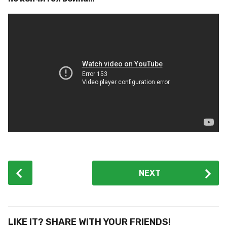
P
NEXT
o
s
t
P
LIKE IT? SHARE WITH YOUR FRIENDS!