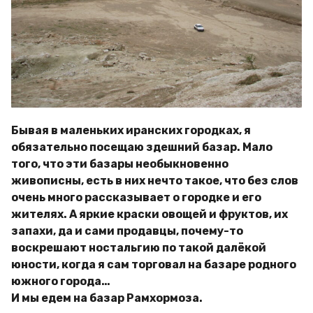
Бывая в маленьких иранских городках, я
обязательно посещаю здешний базар. Мало
того, что эти базары необыкновенно
живописны, есть в них нечто такое, что без слов
очень много рассказывает о городке и его
жителях. А яркие краски овощей и фруктов, их
запахи, да и сами продавцы, почему-то
воскрешают ностальгию по такой далёкой
юности, когда я сам торговал на базаре родного
южного города…
И мы едем на базар Рамхормоза.