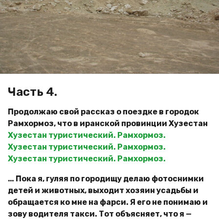
д
a
и
g
м
o
и
р
Часть 4.
Продолжаю свой рассказ о поездке в городок
Рамхормоз, что в иранской провинции Хузестан
Хузестан туристический. Рамхормоз.
Хузестан туристический. Рамхормоз.
Хузестан туристический. Рамхормоз.
… Пока я, гуляя по городищу делаю фотоснимки
детей и животных, выходит хозяин усадьбы и
обращается ко мне на фарси. Я его не понимаю и
зову водителя такси. Тот объясняет, что я —