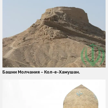
Башни Молчания – Кол-е-Хамушан.