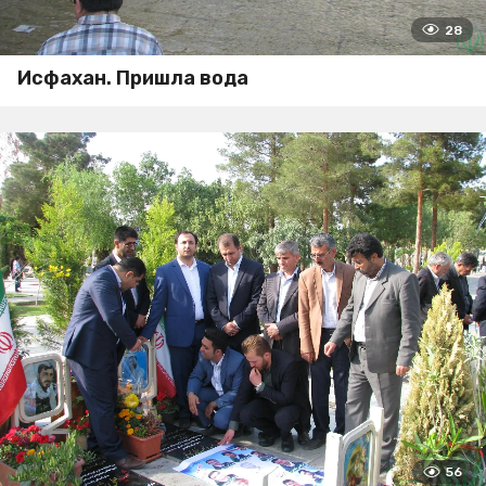
28
Исфахан. Пришла вода
56