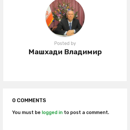
i
o
n
Posted by
Машхади Владимир
0 COMMENTS
You must be
logged in
to post a comment.