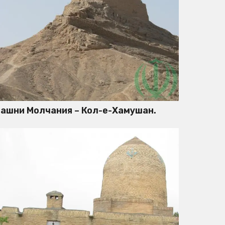
ашни Молчания – Кол-е-Хамушан.