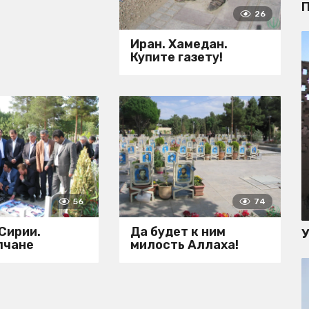
П
26
Иран. Хамедан.
Купите газету!
56
74
 Сирии.
Да будет к ним
лчане
милость Аллаха!