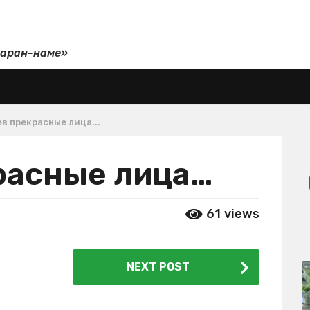
даран-наме»
в прекрасные лица...
расные лица…
61
views
NEXT POST