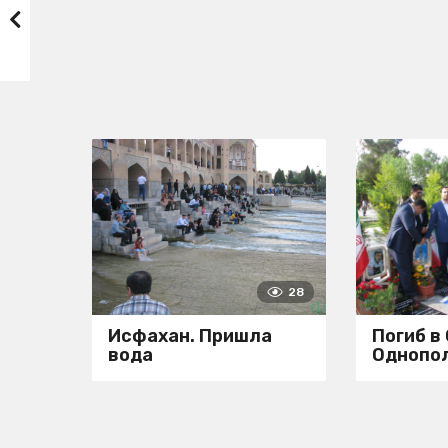
28
Исфахан. Пришла
Погиб в
вода
Однопо