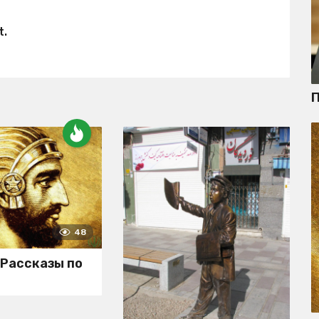
t.
П
48
 Рассказы по
и