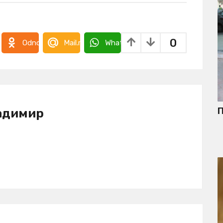
0
takte
Odnoklassniki
Mail.ru
WhatsApp
П
адимир