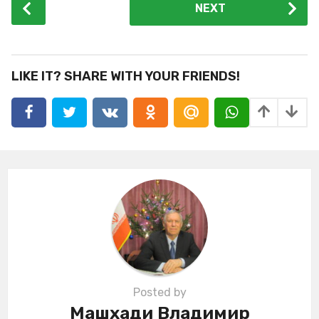
NEXT
o
s
t
P
LIKE IT? SHARE WITH YOUR FRIENDS!
a
g
i
n
a
t
i
o
n
Posted by
Машхади Владимир