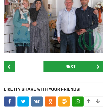
P
NEXT
o
s
t
P
LIKE IT? SHARE WITH YOUR FRIENDS!
a
g