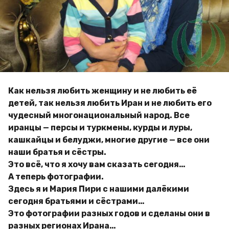
и
g
м
o
и
р
Как нельзя любить женщину и не любить её
детей, так нельзя любить Иран и не любить его
чудесный многонациональный народ. Все
иранцы — персы и туркмены, курды и луры,
кашкайцы и белуджи, многие другие — все они
наши братья и сёстры.
Это всё, что я хочу вам сказать сегодня…
А теперь фотографии.
Здесь я и Мария Пири с нашими далёкими
сегодня братьями и сёстрами…
Это фотографии разных годов и сделаны они в
разных регионах Ирана…