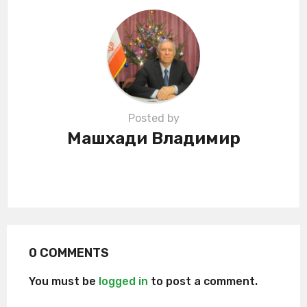
i
o
n
Posted by
Машхади Владимир
0 COMMENTS
You must be
logged in
to post a comment.