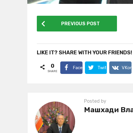
P
PREVIOUS POST
o
s
t
LIKE IT? SHARE WITH YOUR FRIENDS!
P
0
a
Facebook
Twitter
VKon
SHARE
g
i
n
Posted by
a
Машхади Вл
t
i