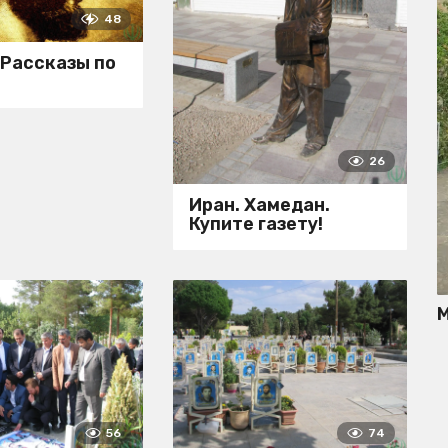
48
 Рассказы по
и
26
Иран. Хамедан.
Купите газету!
М
56
74