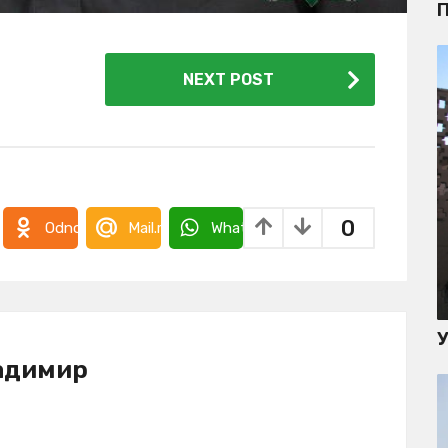
П
NEXT POST
0
takte
Odnoklassniki
Mail.ru
WhatsApp
адимир