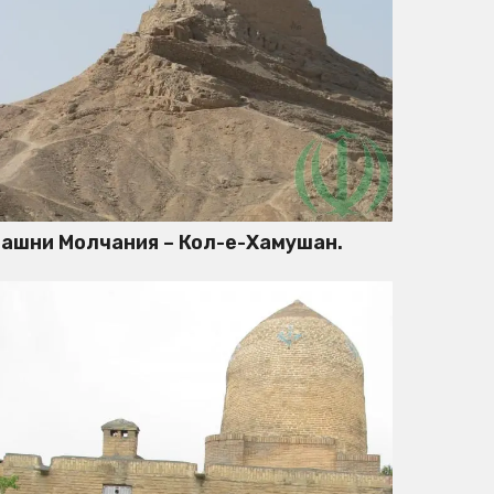
ашни Молчания – Кол-е-Хамушан.