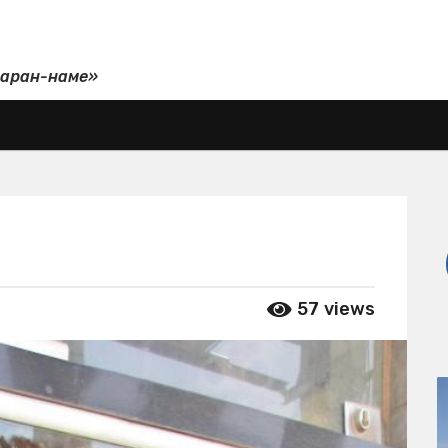
даран-наме»
57
views