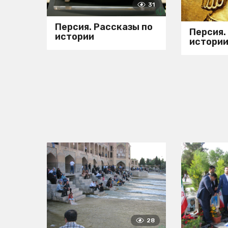
31
Персия. Рассказы по
Персия.
истории
истори
28