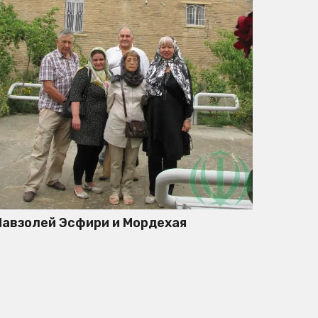
авзолей Эсфири и Мордехая