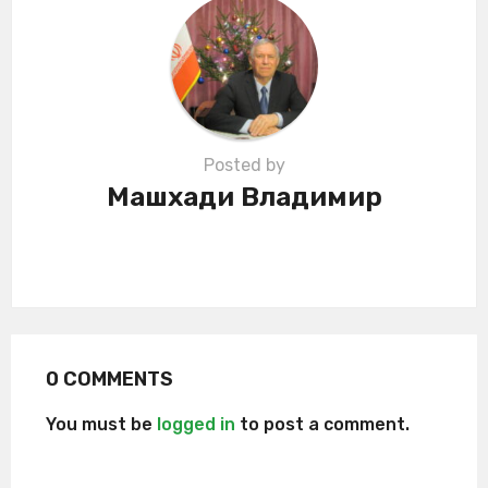
i
o
n
Posted by
Машхади Владимир
0 COMMENTS
You must be
logged in
to post a comment.