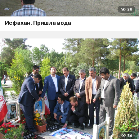
28
Исфахан. Пришла вода
56