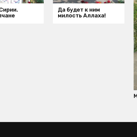
 Сирии.
Да будет к ним
лчане
милость Аллаха!
М