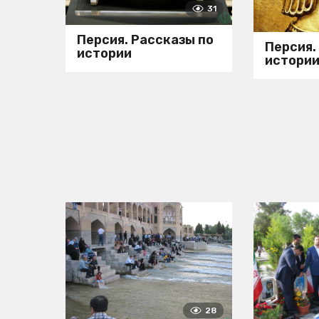
31
Персия. Рассказы по
Персия.
истории
истори
28