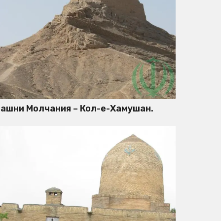
ашни Молчания – Кол-е-Хамушан.