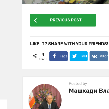
P
PREVIOUS POST
o
s
t
LIKE IT? SHARE WITH YOUR FRIENDS!
P
1
a
Facebook
Twitter
VKon
SHARE
g
i
n
Posted by
a
Машхади Вл
t
i