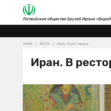
Латвийское общество друзей Ирана «Бара
HOME
ФОТО
Иран. В ресторане
Иран. В рест
2
г
о
д
b
а
y
М
a
а
g
ш
o
х
2
а