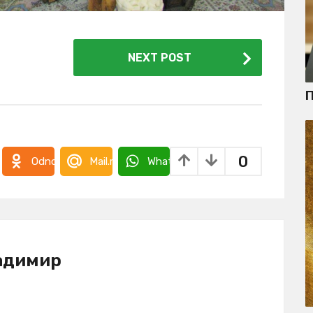
NEXT POST
П
0
takte
Odnoklassniki
Mail.ru
WhatsApp
адимир