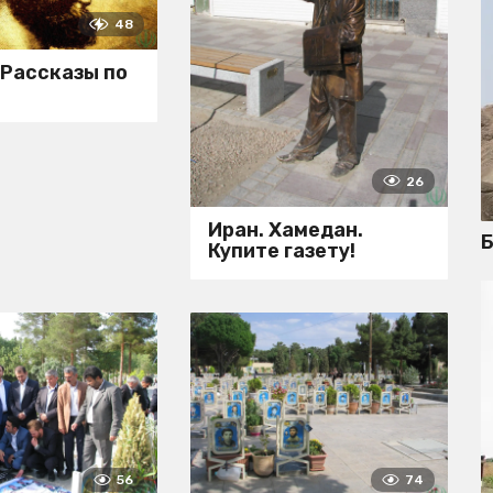
48
 Рассказы по
и
26
Иран. Хамедан.
Б
Купите газету!
56
74