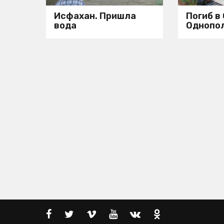
Исфахан. Пришла
Погиб в
вода
Однопо