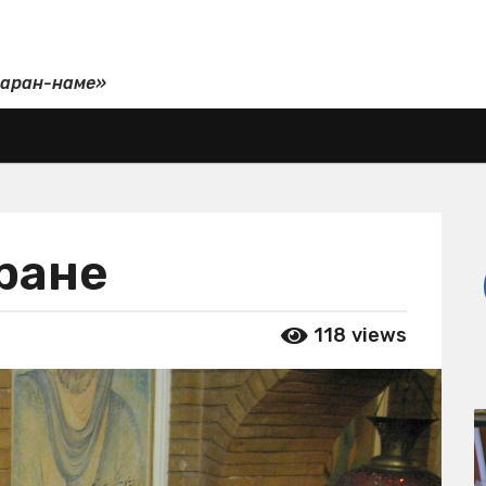
даран-наме»
оране
118
views